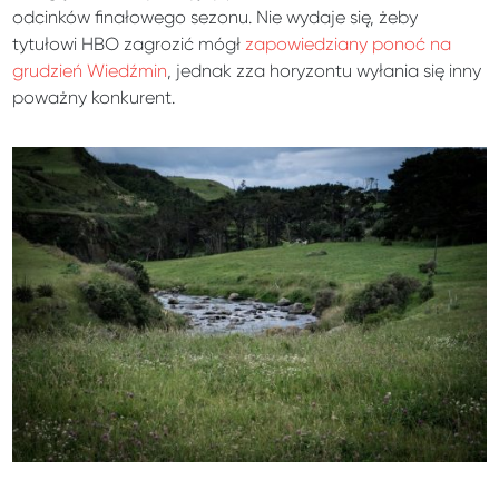
odcinków finałowego sezonu. Nie wydaje się, żeby
tytułowi HBO zagrozić mógł
zapowiedziany ponoć na
grudzień Wiedźmin
, jednak zza horyzontu wyłania się inny
poważny konkurent.