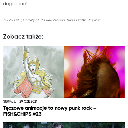
dogadana!
Źródło: CNET, GameSpot, The New Zealand Herald. Grafika: Unsplash.
Zobacz także:
SERIALE,
29 CZE 2021
Tęczowe animacje to nowy punk rock –
FISH&CHIPS #23