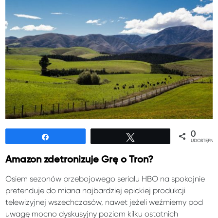
0
Udostępnij
Tweetuj
UDOSTĘPNIE
Amazon zdetronizuje Grę o Tron?
Osiem sezonów przebojowego serialu HBO na spokojnie
pretenduje do miana najbardziej epickiej produkcji
telewizyjnej wszechczasów, nawet jeżeli weźmiemy pod
uwagę mocno dyskusyjny poziom kilku ostatnich