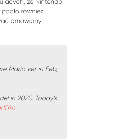
rujących, że Nintendo
o padło również
ować omawiany
e Mario ver in Feb,
del in 2020. Today's
kXYrn