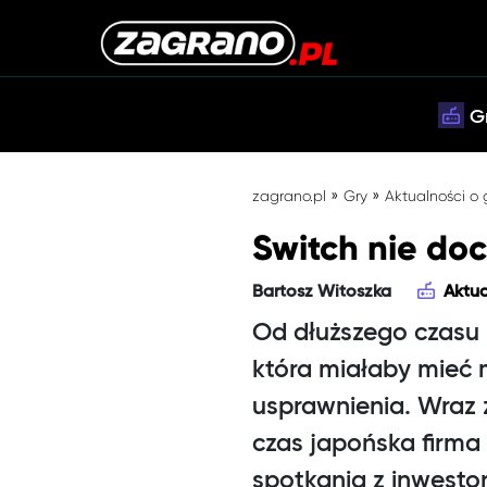
G
»
»
zagrano.pl
Gry
Aktualności o
Switch nie doc
Bartosz Witoszka
Aktua
Od dłuższego czasu m
która miałaby mieć 
usprawnienia. Wraz z
czas japońska firma
spotkania z inwesto