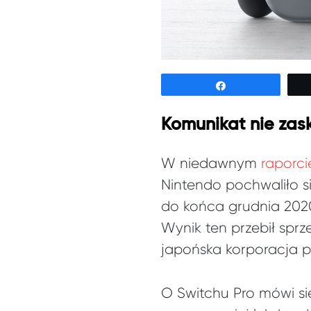
Udostępnij
Komunikat nie zask
W niedawnym
raporci
Nintendo pochwaliło s
do końca grudnia 202
Wynik ten przebił sprz
japońska korporacja pl
O Switchu Pro mówi si