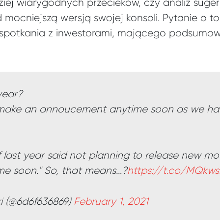
ziej wiarygodnych przecieków, czy analiz suge
 mocniejszą wersją swojej konsoli. Pytanie o t
spotkania z inwestorami, mającego podsum
year?
 make an annoucement anytime soon as we hav
f last year said not planning to release new mo
ime soon." So, that means…?
https://t.co/MQkws
i (@6d6f636869)
February 1, 2021