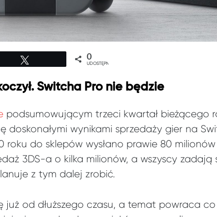
0
Tweetuj
UDOSTĘPNIEŃ
oczył. Switcha Pro nie będzie
e
podsumowującym trzeci kwartał bieżącego ro
ię doskonałymi wynikami sprzedaży gier na Swi
0 roku do sklepów wysłano prawie 80 milionów
edaż 3DS-a o kilka milionów, a wszyscy zadają 
anuje z tym dalej zrobić.
ę już od dłuższego czasu, a temat powraca co 