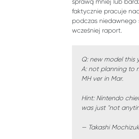
sprawą mniej lub bard
faktycznie pracuje nad
podczas niedawnego 
wcześniej raport.
Q: new model this 
A: not planning to
MH ver in Mar.
Hint: Nintendo chie
was just "not anyt
— Takashi Mochizuk