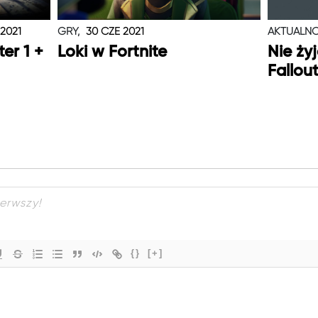
 2021
GRY,
30 CZE 2021
AKTUALNO
er 1 +
Loki w Fortnite
Nie ży
Fallou
{}
[+]