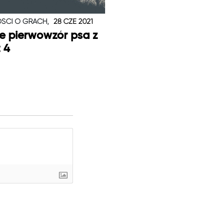
ŚCI O GRACH,
28 CZE 2021
je pierwowzór psa z
t 4