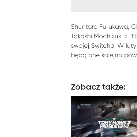
Shuntaro Furukawa, CE
Takashi Mochizuki z B
swojej Switcha. W lut
będą one kolejno powi
Zobacz także: