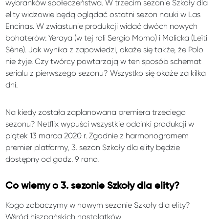
wybranków społeczeństwa. W trzecim sezonie Szkoły dla
elity widzowie będą oglądać ostatni sezon nauki w Las
Encinas. W zwiastunie produkcji widać dwóch nowych
bohaterów: Yeraya (w tej roli Sergio Momo) i Malicka (Leïti
Sène). Jak wynika z zapowiedzi, okaże się także, że Polo
nie żyje. Czy twórcy powtarzają w ten sposób schemat
serialu z pierwszego sezonu? Wszystko się okaże za kilka
dni.
Na kiedy została zaplanowana premiera trzeciego
sezonu? Netflix wypuści wszystkie odcinki produkcji w
piątek 13 marca 2020 r. Zgodnie z harmonogramem
premier platformy, 3. sezon Szkoły dla elity będzie
dostępny od godz. 9 rano.
Co wiemy o 3. sezonie Szkoły dla elity?
Kogo zobaczymy w nowym sezonie Szkoły dla elity?
Wśród hiszpańskich nastolatków