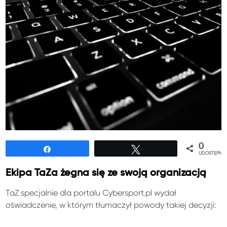
0
Udostępnij
Tweetuj
UDOSTĘPNIE
Ekipa TaZa żegna się ze swoją organizacją
TaZ specjalnie dla portalu Cybersport.pl wydał
oświadczenie, w którym tłumaczył powody takiej decyzji: