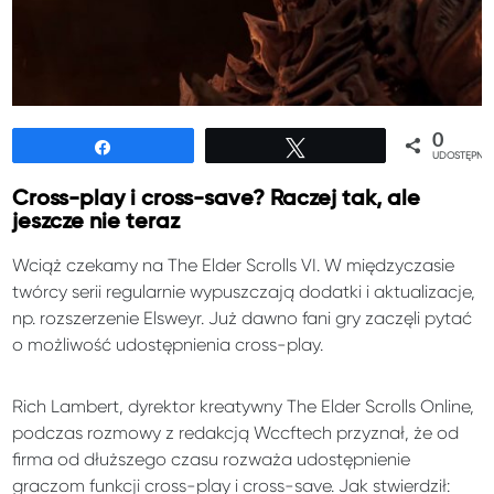
0
Udostępnij
Tweetuj
UDOSTĘPNIE
Cross-play i cross-save? Raczej tak, ale
jeszcze nie teraz
Wciąż czekamy na The Elder Scrolls VI. W międzyczasie
twórcy serii regularnie wypuszczają dodatki i aktualizacje,
np. rozszerzenie Elsweyr. Już dawno fani gry zaczęli pytać
o możliwość udostępnienia cross-play.
Rich Lambert, dyrektor kreatywny The Elder Scrolls Online,
podczas rozmowy z redakcją Wccftech przyznał, że od
firma od dłuższego czasu rozważa udostępnienie
graczom funkcji cross-play i cross-save. Jak stwierdził: