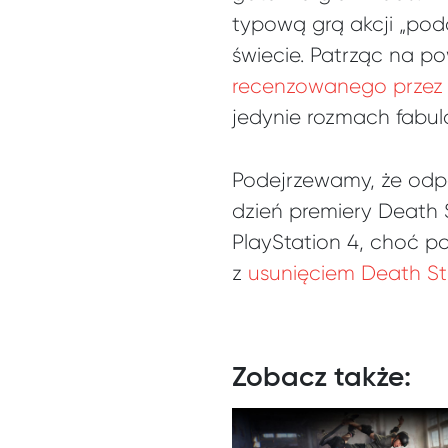
typową grą akcji „pod
świecie. Patrząc na 
recenzowanego przez 
jedynie rozmach fabul
Podejrzewamy, że odp
dzień premiery Death S
PlayStation 4, choć p
z
usunięciem Death Str
Zobacz także: