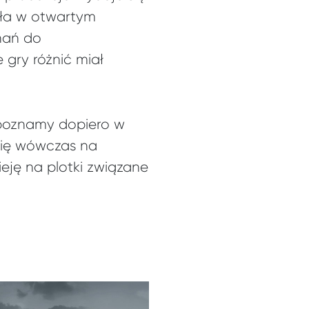
ała w otwartym
nań do
 gry różnić miał
 poznamy dopiero w
 się wówczas na
eję na plotki związane