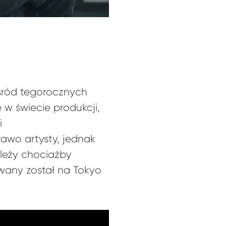
śród tegorocznych
 w świecie produkcji,
i
Prawo artysty, jednak
leży chociażby
wany został na Tokyo