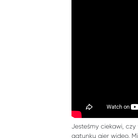
Jesteśmy ciekawi, cz
gatunku gier wideo. M