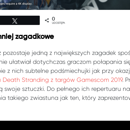
0
Tweetuj
UDOSTĘPNIEŃ
mniej zagadkowe
ż pozostaje jedną z największych zagadek spo
nie ułatwiał dotychczas graczom połapania się
e z nich subtelne podśmiechujki jak przy okazj
u Death Stranding z targów Gamescom 2019
. 
swoje sztuczki. Do pełnego ich repertuaru na
a takiego zwiastuna jak ten, który zaprezento