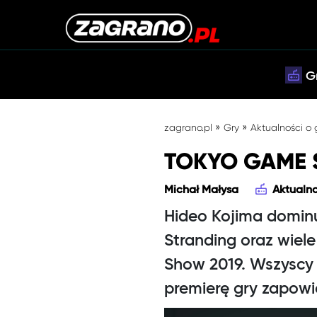
G
»
»
zagrano.pl
Gry
Aktualności o
TOKYO GAME S
Michał Małysa
Aktualno
Hideo Kojima dominu
Stranding oraz wiel
Show 2019. Wszyscy 
premierę gry zapowi