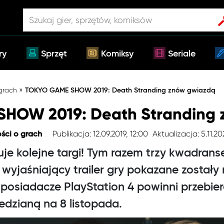
ry
Sprzęt
Komiksy
Seriale
»
 grach
TOKYO GAME SHOW 2019: Death Stranding znów gwiazdą
HOW 2019: Death Stranding 
Publikacja: 12.09.2019, 12:00
Aktualizacja: 5.11.20
ści o grach
je kolejne targi! Tym razem trzy kwadran
e wyjaśniający trailer gry pokazane został
posiadacze PlayStation 4 powinni przebie
edzianą na 8 listopada.