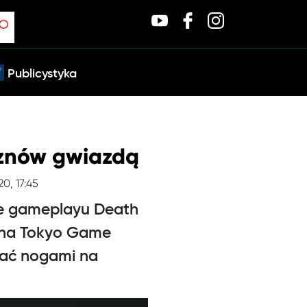
Publicystyka
znów gwiazdą
20, 17:45
se gameplayu Death
y na Tokyo Game
rać nogami na