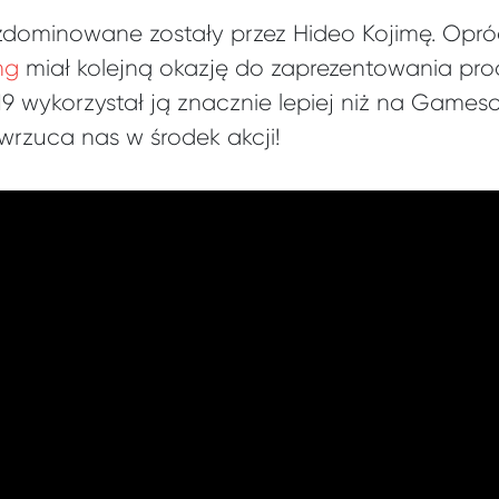
e zdominowane zostały przez Hideo Kojimę. Opróc
ng
miał kolejną okazję do zaprezentowania pro
wykorzystał ją znacznie lepiej niż na Gamesc
rzuca nas w środek akcji!