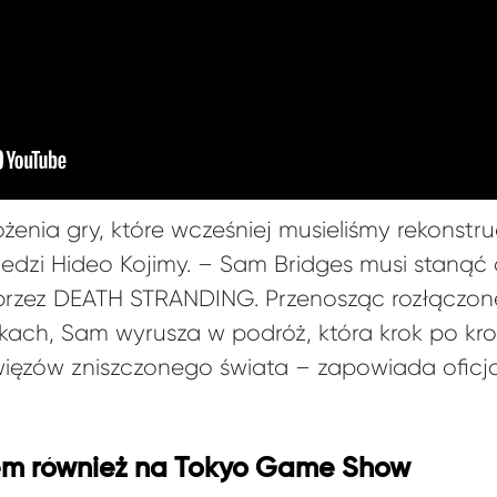
ożenia gry, które wcześniej musieliśmy rekons
edzi Hideo Kojimy. – Sam Bridges musi stanąć 
przez DEATH STRANDING. Przenosząc rozłączone
ękach, Sam wyrusza w podróż, która krok po k
ęzów zniszczonego świata – zapowiada oficja
em również na Tokyo Game Show