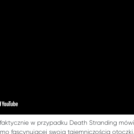
y faktycznie w przypadku Death Stranding mó
imo fascynującej swoją tajemniczością otoczki