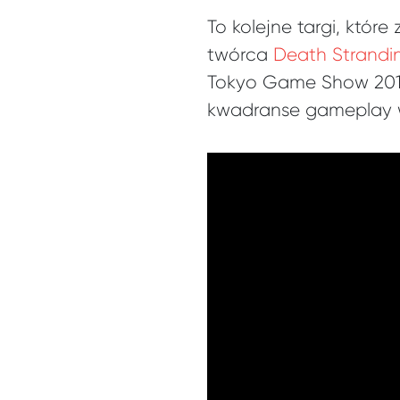
To kolejne targi, któr
twórca
Death Strandi
Tokyo Game Show 2019 
kwadranse gameplay w