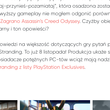
aj-przynieś-pozamiataj”, która osadzona zost
powyższy gameplay nie mogłem odgonić porów
Zagrano Assassin’s Creed Odyssey
. Czyżby obie
arny i ton opowieści?
owiedzi na większość dotyczących gry pytań
tranding. To już 8 listopada! Produkcja ukaże
osiadacze potężnych PC-tów wciąż mają nadzi
anding z listy PlayStation Exclusives
.