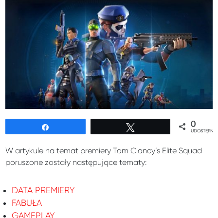
0
Udostępnij
Tweetuj
UDOSTĘPNIE
W artykule na temat premiery Tom Clancy’s Elite Squad
poruszone zostały następujące tematy:
DATA PREMIERY
FABUŁA
GAMEPLAY