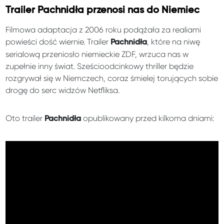
Trailer Pachnidła przenosi nas do Niemiec
Filmowa adaptacja z 2006 roku podążała za realiami
powieści dość wiernie. Trailer
, które na niwę
Pachnidła
serialową przeniosło niemieckie ZDF, wrzuca nas w
zupełnie inny świat. Sześcioodcinkowy thriller będzie
rozgrywał się w Niemczech, coraz śmielej torujących sobie
drogę do serc widzów Netfliksa.
Oto trailer
opublikowany przed kilkoma dniami:
Pachnidła