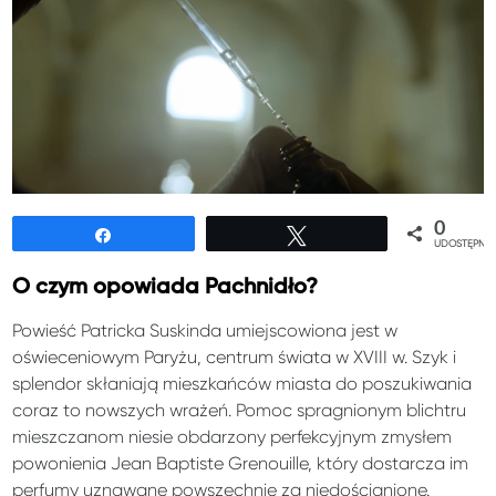
0
Udostępnij
Tweetuj
UDOSTĘPNIE
O czym opowiada Pachnidło?
Powieść Patricka Suskinda umiejscowiona jest w
oświeceniowym Paryżu, centrum świata w XVIII w. Szyk i
splendor skłaniają mieszkańców miasta do poszukiwania
coraz to nowszych wrażeń. Pomoc spragnionym blichtru
mieszczanom niesie obdarzony perfekcyjnym zmysłem
powonienia Jean Baptiste Grenouille, który dostarcza im
perfumy uznawane powszechnie za niedoścignione.