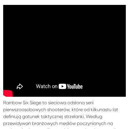
Rainbow Six Siege to sieciowa odsłona serii
pierwszoosobowych shooterów, które od kilkunastu lat
definiują gatunek taktycznej strzelanki. Według
przewidywań branżowych mediów poczynionych na