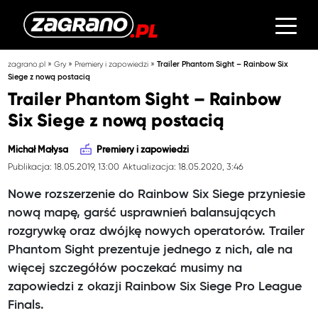
»
»
»
zagrano.pl
Gry
Premiery i zapowiedzi
Trailer Phantom Sight – Rainbow Six
Siege z nową postacią
Trailer Phantom Sight – Rainbow
Six Siege z nową postacią
Michał Małysa
Premiery i zapowiedzi
Publikacja: 18.05.2019, 13:00
Aktualizacja: 18.05.2020, 3:46
Nowe rozszerzenie do Rainbow Six Siege przyniesie
nową mapę, garść usprawnień balansujących
rozgrywkę oraz dwójkę nowych operatorów. Trailer
Phantom Sight prezentuje jednego z nich, ale na
więcej szczegółów poczekać musimy na
zapowiedzi z okazji Rainbow Six Siege Pro League
Finals.