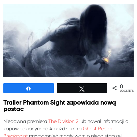
0
Udostępnij
Tweetuj
UDOSTĘPNIE
Trailer Phantom Sight zapowiada nową
postać
Niedawna premiera
The Division 2
lub nawał informacji o
zapowiedzianym na 4 października
Ghost Recon
Breakpoint
przypomnieć mogły wam o nieco starszej