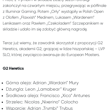
zakończył na czwartym miejscu, przegrywając w półfinale
z Illuminar Gaming. Potem „Orły” wystąpiły w Polish Open
z Olofem „Flaxxish” Medinem, Lukasem „Wardenem”
Lenikasem oraz Pawłem „Czekoladem” Szczepanikiem w
składzie i udało im się zdobyć główną nagrodę.
Teraz już wiemy, że zawodnik skorzystał z propozycji G2
Heretics, akademii G2, grającej w lidze hiszpańskiej – LVP
SLO, której zwycięzca awansuje do European Masters.
G2 Heretics
Górna aleja: Adrian „Wardain” Mury
Dżungla: Leon „Lamabear” Kruger
Środkowa aleja: Francisco „Xico” Antunes
Strzelec: Nicolas „Nixerino” Colocho
Wsparcie: Adrian „Trymbi” Trybus