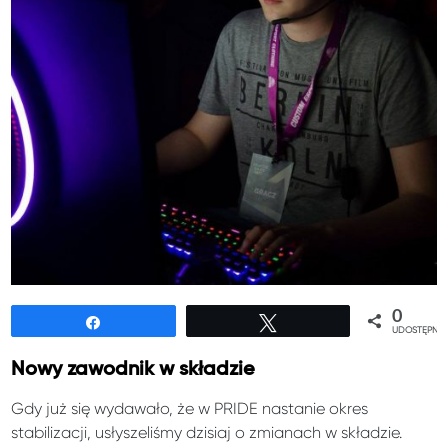
0
Udostępnij
Tweetuj
UDOSTĘPNIE
Nowy zawodnik w składzie
Gdy już się wydawało, że w PRIDE nastanie okres
stabilizacji, usłyszeliśmy dzisiaj o zmianach w składzie.