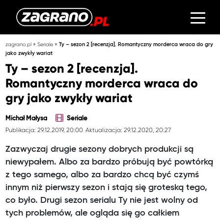
»
»
zagrano.pl
Seriale
Ty – sezon 2 [recenzja]. Romantyczny morderca wraca do gry
jako zwykły wariat
Ty – sezon 2 [recenzja].
Romantyczny morderca wraca do
gry jako zwykły wariat
Michał Małysa
Seriale
Publikacja: 29.12.2019, 20:00
Aktualizacja: 29.12.2020, 20:27
Zazwyczaj drugie sezony dobrych produkcji są
niewypałem. Albo za bardzo próbują być powtórką
z tego samego, albo za bardzo chcą być czymś
innym niż pierwszy sezon i stają się groteską tego,
co było. Drugi sezon serialu Ty nie jest wolny od
tych problemów, ale ogląda się go całkiem