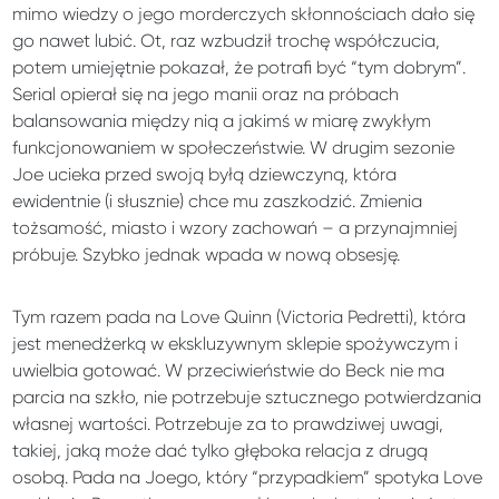
mimo wiedzy o jego morderczych skłonnościach dało się
go nawet lubić. Ot, raz wzbudził trochę współczucia,
potem umiejętnie pokazał, że potrafi być “tym dobrym”.
Serial opierał się na jego manii oraz na próbach
balansowania między nią a jakimś w miarę zwykłym
funkcjonowaniem w społeczeństwie. W drugim sezonie
Joe ucieka przed swoją byłą dziewczyną, która
ewidentnie (i słusznie) chce mu zaszkodzić. Zmienia
tożsamość, miasto i wzory zachowań – a przynajmniej
próbuje. Szybko jednak wpada w nową obsesję.
Tym razem pada na Love Quinn (Victoria Pedretti), która
jest menedżerką w ekskluzywnym sklepie spożywczym i
uwielbia gotować. W przeciwieństwie do Beck nie ma
parcia na szkło, nie potrzebuje sztucznego potwierdzania
własnej wartości. Potrzebuje za to prawdziwej uwagi,
takiej, jaką może dać tylko głęboka relacja z drugą
osobą. Pada na Joego, który “przypadkiem” spotyka Love