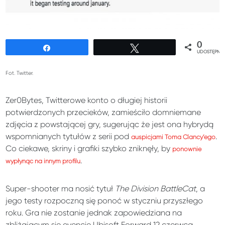
0
Udostępnij
Tweetuj
UDOSTĘPNIE
Fot. Twitter.
Zer0Bytes, Twitterowe konto o długiej historii
potwierdzonych przecieków, zamieściło domniemane
zdjęcia z powstającej gry, sugerując że jest ona hybrydą
wspomnianych tytułów z serii pod
.
auspicjami Toma Clancy’ego
Co ciekawe, skriny i grafiki szybko zniknęły, by
ponownie
.
wypłynąć na innym profilu
Super-shooter ma nosić tytuł
The Division BattleCat
, a
jego testy rozpoczną się ponoć w styczniu przyszłego
roku. Gra nie zostanie jednak zapowiedziana na
zbliżającym się evencie Ubisoft Forward 12 czerwca.