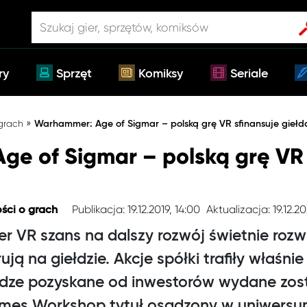
ry
Sprzęt
Komiksy
Seriale
»
 grach
Warhammer: Age of Sigmar – polską grę VR sfinansuje giełd
e of Sigmar – polską grę VR 
Publikacja: 19.12.2019, 14:00
Aktualizacja: 19.12.2
ści o grach
ier VR szans na dalszy rozwój świetnie rozw
ją na giełdzie. Akcje spółki trafiły właśnie
dze pozyskane od inwestorów wydane zos
ames Workshop tytuł osadzony w uniwers