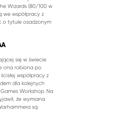
 The Wizards (80/100 w
ną we współpracy z
 o tytule osadzonym
AA
jącej się w świecie
e ona robiona po
ścisłej współpracy z
dem dla kolejnych
a Games Workshop. Na
wyjawił, że wymiana
m Warhammera są