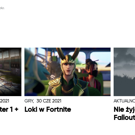
io.
 2021
GRY,
30 CZE 2021
AKTUALNO
er 1 +
Loki w Fortnite
Nie ży
Fallou