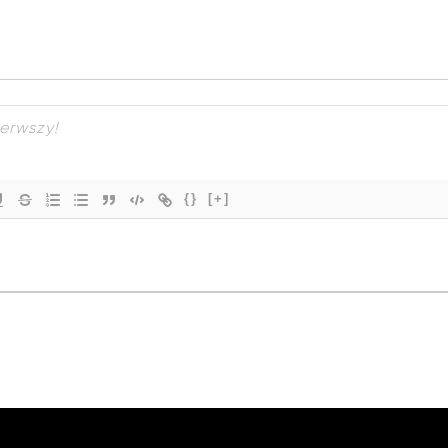
{}
[+]