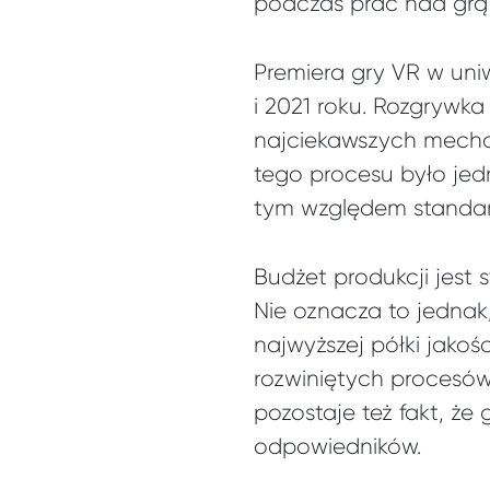
podczas prac nad grą
Premiera gry VR w un
i 2021 roku. Rozgrywka
najciekawszych mecha
tego procesu było jed
tym względem standar
Budżet produkcji jest
Nie oznacza to jednak
najwyższej półki jakoś
rozwiniętych procesów
pozostaje też fakt, ż
odpowiedników.