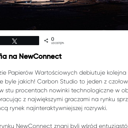
0
Tweetuj
UDOSTĘPNIEŃ
fia na NewConnect
zie Papierów Wartościowych debiutuje kolejna 
nie byle jakich! Carbon Studio to jeden z czoł
w stu procentach nowinki technologiczne w ob
pracując z największymi graczami na rynku sprz
cą rynek najinteraktywniejszej rozrywki.
 rynku NewConnect znani byli wśród entuzjastó