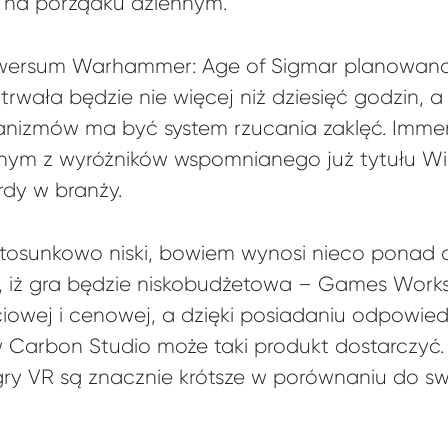
 na porządku dziennym.
iwersum Warhammer: Age of Sigmar planowana
 trwała będzie nie więcej niż dziesięć godzin, 
nizmów ma być system rzucania zaklęć. Imm
nym z wyróżników wspomnianego już tytułu Wiza
dy w branży.
 stosunkowo niski, bowiem wynosi nieco ponad d
, iż gra będzie niskobudżetowa – Games Works
ciowej i cenowej, a dzięki posiadaniu odpowied
 Carbon Studio może taki produkt dostarczyć.
e gry VR są znacznie krótsze w porównaniu do s