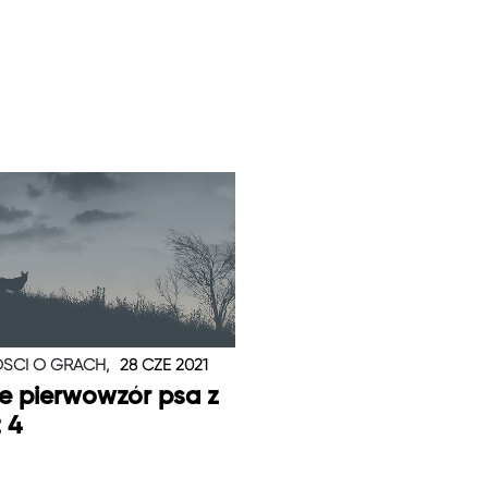
ŚCI O GRACH,
28 CZE 2021
je pierwowzór psa z
t 4