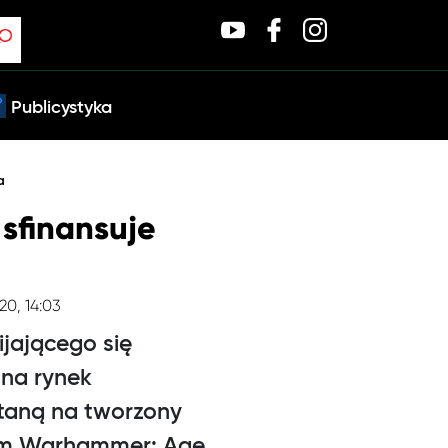
Publicystyka
a
sfinansuje
020, 14:03
ijającego się
 na rynek
taną na tworzony
um Warhammer: Age