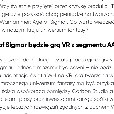
órcy świetnie przyjętej przez krytykę produkcji
 Na giełdzie pozyskać chcą pieniądze na tworzo
arhammer: Age of Sigmar. Co warto wiedzieć
 w naszym kraju uniwersum fantasy?
f Sigmar będzie grą VR z segmentu A
y jeszcze dokładnego tytułu produkcji rozgrywa
gmar, jednego możemy być pewni – nie będzi
a adaptacja świata WH na VR, gra tworzona w 
o mrocznego uniwersum fantasy ma być przykła
ż ścisła współpraca pomiędzy Carbon Studio 
cielami prasy oraz inwestorami zarząd spółki 
ozycje lepszych rozwiązań zgodnych z duche