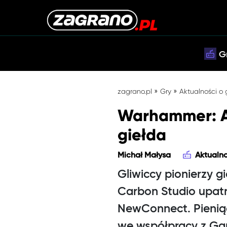
G
»
»
zagrano.pl
Gry
Aktualności o
Warhammer: Ag
giełda
Michał Małysa
Aktualno
Gliwiccy pionierzy g
Carbon Studio upatru
NewConnect. Pienią
we współpracy z G