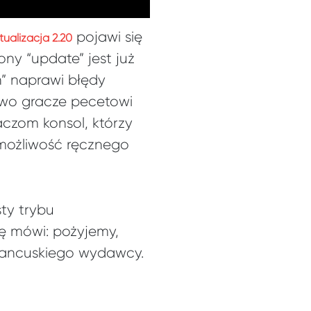
pojawi się
tualizacja 2.20
ony “update” jest już
” naprawi błędy
owo gracze pecetowi
czom konsol, którzy
y możliwość ręcznego
ty trybu
ię mówi: pożyjemy,
rancuskiego wydawcy.