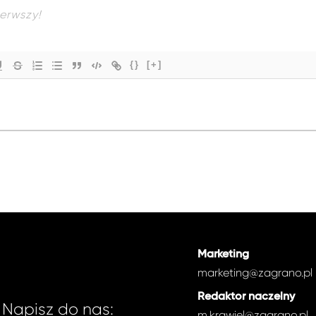
{}
[+]
Marketing
marketing@zagrano.pl
Redaktor naczelny
Napisz do nas:
m.krawiel@zagrano.pl