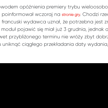
powodem opóźnienia premiery trybu wielooso
t poinformował wczoraj na
. Chodzi rze
stronie gry
 francuski wydawca uznał, że potrzebna jest z
moduł pojawić się miał już 3 grudnia, jednak 
wet przybliżonego terminu nie wróży zbyt dobr
u uniknąć ciągłego przekładania daty wydania