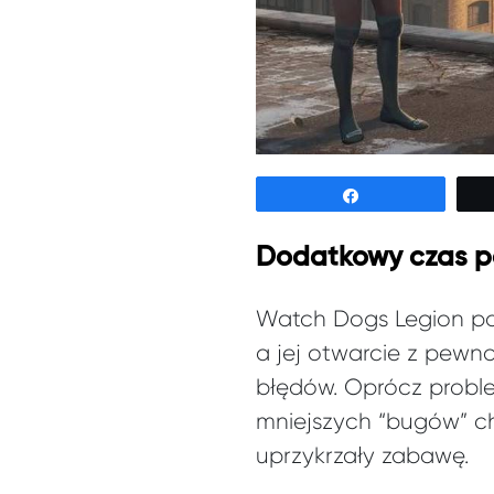
Udostępnij
Dodatkowy czas po
Watch Dogs Legion poj
a jej otwarcie z pewno
błędów. Oprócz proble
mniejszych “bugów” ch
uprzykrzały zabawę.