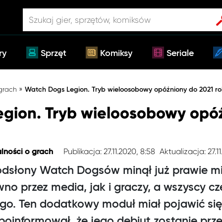
ry
Sprzęt
Komiksy
Seriale
»
 grach
Watch Dogs Legion. Tryb wieloosobowy opóźniony do 2021 r
gion. Tryb wieloosobowy opóź
Publikacja: 27.11.2020, 8:58
Aktualizacja: 27.11
lności o grach
dsłony Watch Dogsów minął już prawie mie
wno przez media, jak i graczy, a wszyscy cz
go. Ten dodatkowy moduł miał pojawić się
 poinformował, że jego debiut zostanie prze