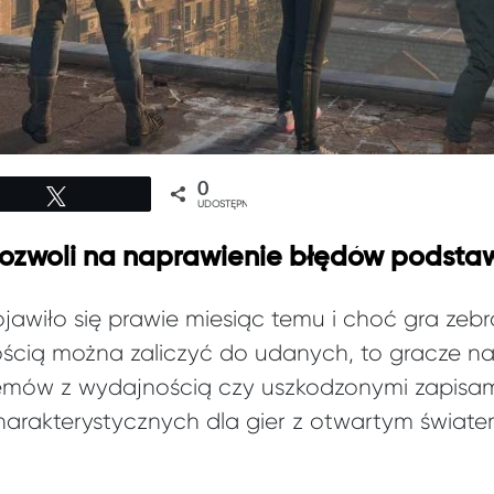
0
Tweetuj
UDOSTĘPNIEŃ
zwoli na naprawienie błędów podstawo
awiło się prawie miesiąc temu i choć gra zeb
ścią można zaliczyć do udanych, to gracze nar
mów z wydajnością czy uszkodzonymi zapisami 
arakterystycznych dla gier z otwartym światem