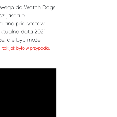
bowego do Watch Dogs
cz jasna o
miana priorytetów.
aktualna data 2021
ze, ale być może
,
tak jak było w przypadku