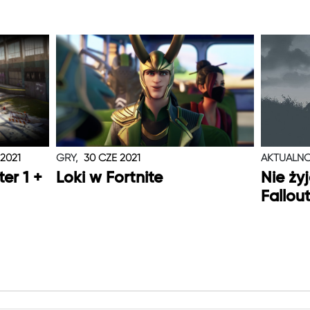
 2021
GRY,
30 CZE 2021
AKTUALNO
er 1 +
Loki w Fortnite
Nie ży
Fallou