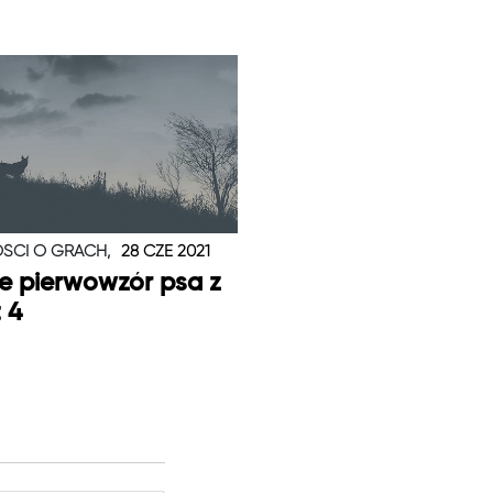
ŚCI O GRACH,
28 CZE 2021
je pierwowzór psa z
t 4