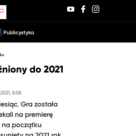
Publicystyka
oku
niony do 2021
.2021, 8:58
siąc. Gra została
ekali na premierę
 na początku
sunięty na 2021 rok.