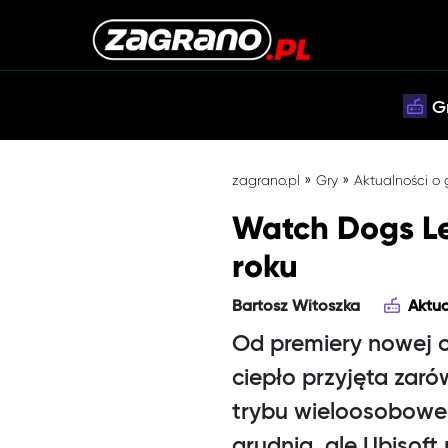
G
»
»
zagrano.pl
Gry
Aktualności o
Watch Dogs Le
roku
Bartosz Witoszka
Aktua
Od premiery nowej o
ciepło przyjęta zaró
trybu wieloosobowe
grudnia, ale Ubisoft