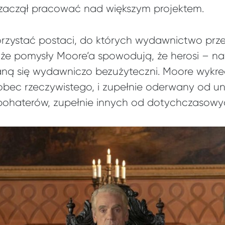
aczął pracować nad większym projektem.
orzystać postaci, do których wydawnictwo prze
 że pomysły Moore’a spowodują, że herosi – naw
taną się wydawniczo bezużyteczni. Moore wykr
obec rzeczywistego, i zupełnie oderwany od u
haterów, zupełnie innych od dotychczasowy