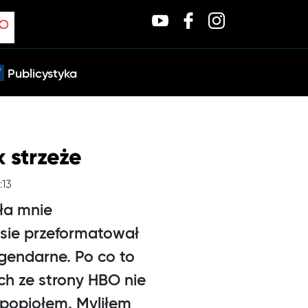
Publicystyka
 strzeże
:13
ła mnie
sie przeformatował
gendarne. Po co to
h ze strony HBO nie
 popiołem. Myliłem