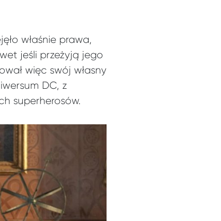
jęło właśnie prawa,
et jeśli przeżyją jego
eował więc swój własny
niwersum DC, z
ch superherosów.