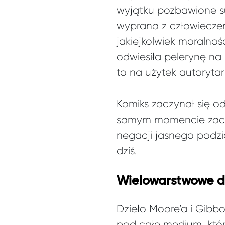
wyjątku pozbawione su
wyprana z człowieczeń
jakiejkolwiek moralnoś
odwiesiła pelerynę na 
to na użytek autorytar
Komiks zaczynał się o
samym momencie zaczęł
negacji jasnego podzia
dziś.
Wielowarstwowe dz
Dzieło Moore’a i Gib
pod całe medium, któr