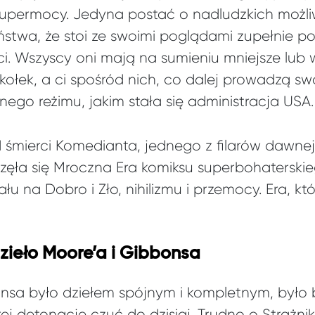
permocy. Jedyna postać o nadludzkich możliw
stwa, że stoi ze swoimi poglądami zupełnie p
ci. Wszyscy oni mają na sumieniu mniejsze lub w
kołek, a ci spośród nich, co dalej prowadzą swo
nego reżimu, jakim stała się administracja USA.
d śmierci Komedianta, jednego z filarów dawne
a się Mroczna Era komiksu superbohaterskieg
łu na Dobro i Zło, nihilizmu i przemocy. Era, k
ieło Moore’a i Gibbonsa
bonsa było dziełem spójnym i kompletnym, był
ej detonację czuć do dzisiaj. Trudno o Strażn