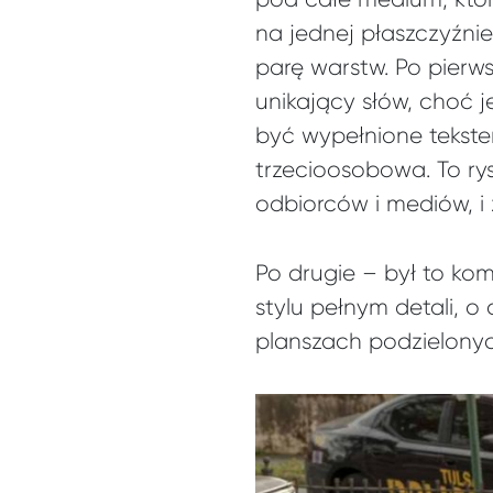
na jednej płaszczyźnie
parę warstw. Po pierw
unikający słów, choć j
być wypełnione tekste
trzecioosobowa. To rysu
odbiorców i mediów, i
Po drugie – był to ko
stylu pełnym detali, 
planszach podzielonyc