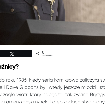
0
Tweetuj
UDOSTĘPNIEŃ
rażnicy?
do roku 1986, kiedy seria komiksowa zaliczyła s
e i Dave Gibbons byli wtedy jeszcze młodzi i 
 żagle wiatr, który napędzał tak zwaną Brytyjs
na amerykański rynek. Po epizodach stworzony