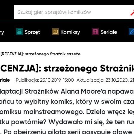
ry
Sprzęt
Komiksy
Seriale
RECENZJA]: strzeżonego Strażnik strzeże
ENZJA]: strzeżonego Strażnik
Publikacja: 23.10.2019, 15:00
Aktualizacja: 23.10.2020, 21
riale
aptacji Strażników Alana Moore’a napawa
ńcu to wybitny komiks, który w swoim cza
omiksu mainstreamowego. Dzieło wręcz le
u powtórnie? Wydawało mi się, że ten ruc
 Po obejrzeniu pilota serii posypuję głowę