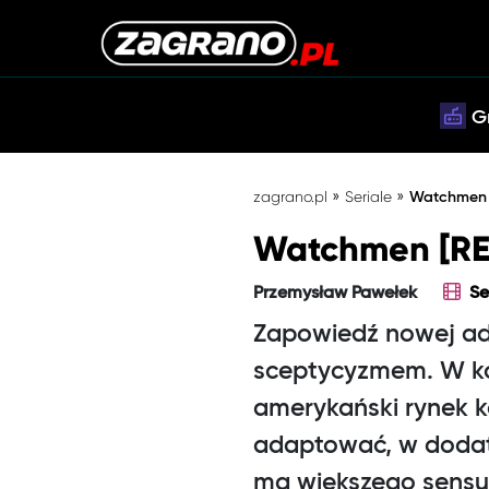
G
»
»
zagrano.pl
Seriale
Watchmen [
Watchmen [REC
Przemysław Pawełek
Se
Zapowiedź nowej ad
sceptycyzmem. W ko
amerykański rynek k
adaptować, w dodatk
ma większego sensu.