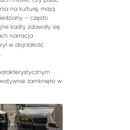
nia na kulturę, mają
iedziany – często
ejne kadry zdawały się
ach narracja
rzył w dojrzałość
.
harakterystycznym
erwatywnie zamknięto w