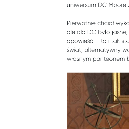
uniwersum DC Moore z
Pierwotnie chciał wyk
ale dla DC było jasne,
opowieść – to i tak s
świat, alternatywny w
własnym panteonem bo