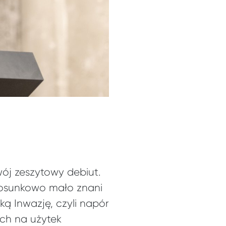
wój zeszytowy debiut.
stosunkowo mało znani
ką Inwazję, czyli napór
ch na użytek