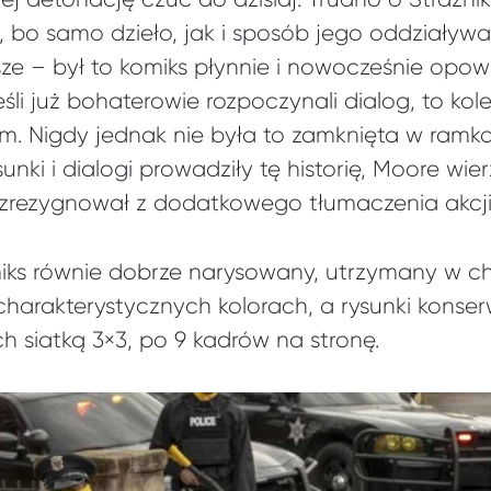
, bo samo dzieło, jak i sposób jego oddziaływa
sze – był to komiks płynnie i nowocześnie opow
eśli już bohaterowie rozpoczynali dialog, to kol
m. Nigdy jednak nie była to zamknięta w ramk
nki i dialogi prowadziły tę historię, Moore wie
 zrezygnował z dodatkowego tłumaczenia akcji
miks równie dobrze narysowany, utrzymany w c
o charakterystycznych kolorach, a rysunki kons
h siatką 3×3, po 9 kadrów na stronę.