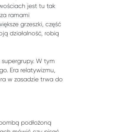
ościach jest tu tak
oza ramami
iększe grzeszki, część
ją działalność, robią
j supergrupy. W tym
o. Era relatywizmu,
tóra w zasadzie trwa do
o bombą podłożoną
ikach mówić czy pisać