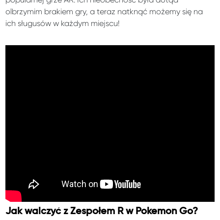
olbrzymim brakiem gry, a teraz natknąć możemy się na
ich sługusów w każdym miejscu!
Jak walczyć z Zespołem R w Pokemon Go?