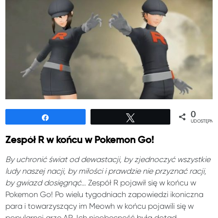
0
Udostępnij
Tweetuj
UDOSTĘPNIE
Zespół R w końcu w Pokemon Go!
By uchronić świat od dewastacji, by zjednoczyć wszystkie
ludy naszej nacji, by miłości i prawdzie nie przyznać racji,
by gwiazd dosięgnąć…
Zespół R pojawił się w końcu w
Pokemon Go! Po wielu tygodniach zapowiedzi ikoniczna
para i towarzyszący im Meowh w końcu pojawili się w
popularnej grze AR. Ich nieobecność była dotąd