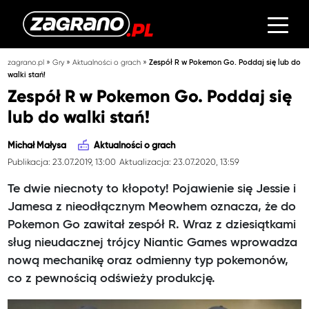
»
»
»
zagrano.pl
Gry
Aktualności o grach
Zespół R w Pokemon Go. Poddaj się lub do
walki stań!
Zespół R w Pokemon Go. Poddaj się
lub do walki stań!
Michał Małysa
Aktualności o grach
Publikacja: 23.07.2019, 13:00
Aktualizacja: 23.07.2020, 13:59
Te dwie niecnoty to kłopoty! Pojawienie się Jessie i
Jamesa z nieodłącznym Meowhem oznacza, że do
Pokemon Go zawitał zespół R. Wraz z dziesiątkami
sług nieudacznej trójcy Niantic Games wprowadza
nową mechanikę oraz odmienny typ pokemonów,
co z pewnością odświeży produkcję.