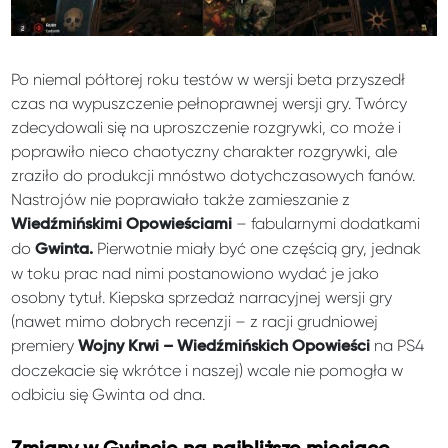
Po niemal półtorej roku testów w wersji beta przyszedł
czas na wypuszczenie pełnoprawnej wersji gry. Twórcy
zdecydowali się na uproszczenie rozgrywki, co może i
poprawiło nieco chaotyczny charakter rozgrywki, ale
zraziło do produkcji mnóstwo dotychczasowych fanów.
Nastrojów nie poprawiało także zamieszanie z
– fabularnymi dodatkami
Wiedźmińskimi Opowieściami
do
Pierwotnie miały być one częścią gry, jednak
Gwinta.
w toku prac nad nimi postanowiono wydać je jako
osobny tytuł. Kiepska sprzedaż narracyjnej wersji gry
(nawet mimo dobrych recenzji – z racji grudniowej
premiery
na PS4
Wojny Krwi –
Wiedźmińskich Opowieści
doczekacie się wkrótce i naszej) wcale nie pomogła w
odbiciu się Gwinta od dna.