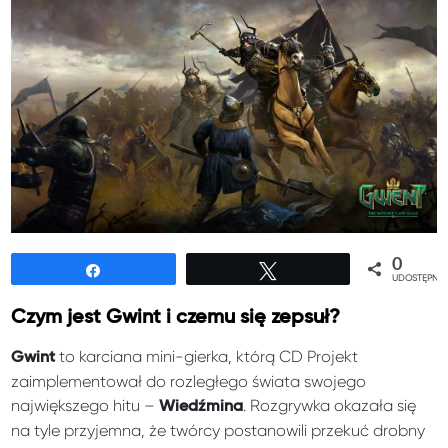
0
Udostępnij
Tweetuj
UDOSTĘPNIE
Czym jest Gwint i czemu się zepsuł?
to karciana mini-gierka, którą CD Projekt
Gwint
zaimplementował do rozległego świata swojego
największego hitu –
. Rozgrywka okazała się
Wiedźmina
na tyle przyjemna, że twórcy postanowili przekuć drobny