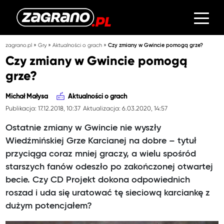
»
»
»
zagrano.pl
Gry
Aktualności o grach
Czy zmiany w Gwincie pomogą grze?
Czy zmiany w Gwincie pomogą
grze?
Michał Małysa
Aktualności o grach
Publikacja: 17.12.2018, 10:37
Aktualizacja: 6.03.2020, 14:57
Ostatnie zmiany w Gwincie nie wyszły
Wiedźmińskiej Grze Karcianej na dobre – tytuł
przyciąga coraz mniej graczy, a wielu spośród
starszych fanów odeszło po zakończonej otwartej
becie. Czy CD Projekt dokona odpowiednich
roszad i uda się uratować tę sieciową karciankę z
dużym potencjałem?