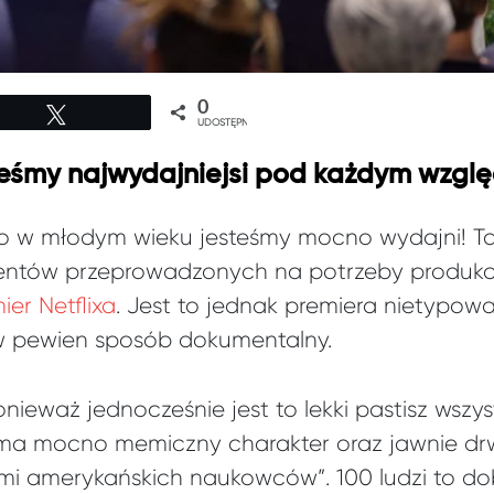
0
Tweetuj
UDOSTĘPNIEŃ
teśmy najwydajniejsi pod każdym wzg
ylko w młodym wieku jesteśmy mocno wydajni! T
ntów przeprowadzonych na potrzeby produkcji 
er Netflixa
. Jest to jednak premiera nietypowa
o w pewien sposób dokumentalny.
ieważ jednocześnie jest to lekki pastisz wszys
l ma mocno memiczny charakter oraz jawnie drw
i amerykańskich naukowców”. 100 ludzi to dobry