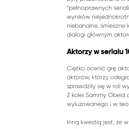
“pełnoprawnych serial
wyników niejednokrotn
niebanalne, śmieszne
dialogi głównym aktoro
Aktorzy w serialu 1
Ciężko ocenić grę akt
aktorów, którzy odegr
sprawdziły się w roli
Z kolei Sammy Obeid d
wyluzowanego i w teo
Inną kwestią jest, że 