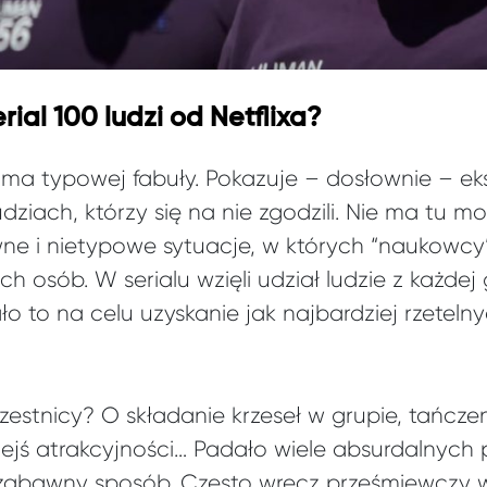
ial 100 ludzi od Netflixa?
e ma typowej fabuły. Pokazuje – dosłownie – e
udziach, którzy się na nie zgodzili. Nie ma tu 
wne i nietypowe sytuacje, w których “naukowc
 osób. W serialu wzięli udział ludzie z każdej 
ło to na celu uzyskanie jak najbardziej rzetel
czestnicy? O składanie krzeseł w grupie, tańcz
jejś atrakcyjności… Padało wiele absurdalnych 
zabawny sposób. Często wręcz prześmiewczy 