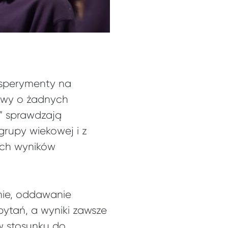
ksperymenty na
mowy o żadnych
y” sprawdzają
grupy wiekowej i z
nych wyników
enie, oddawanie
pytań, a wyniki zawsze
w stosunku do