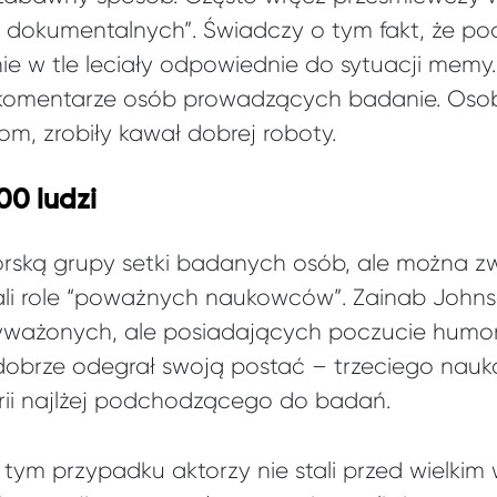
i dokumentalnych”. Świadczy o tym fakt, że p
ie w tle leciały odpowiednie do sytuacji memy.
 komentarze osób prowadzących badanie. Osoby
m, zrobiły kawał dobrej roboty.
00 ludzi
orską grupy setki badanych osób, ale można 
ali role “poważnych naukowców”. Zainab Johnso
 wyważonych, ale posiadających poczucie hum
obrze odegrał swoją postać – trzeciego nauko
rii najlżej podchodzącego do badań.
w tym przypadku aktorzy nie stali przed wielkim