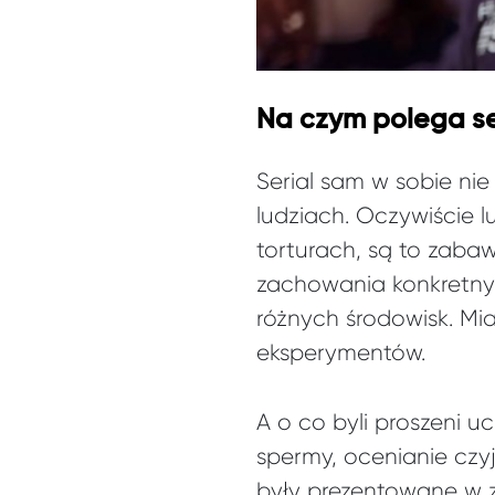
Na czym polega ser
Serial sam w sobie ni
ludziach. Oczywiście l
torturach, są to zaba
zachowania konkretnych
różnych środowisk. Mia
eksperymentów.
A o co byli proszeni u
spermy, ocenianie czy
były prezentowane w 