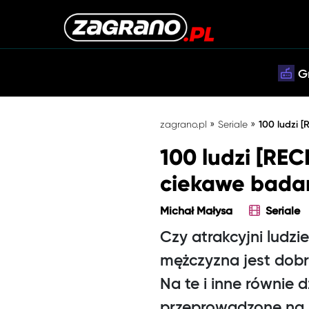
G
»
»
zagrano.pl
Seriale
100 ludzi [
100 ludzi [REC
ciekawe bada
Michał Małysa
Seriale
Czy atrakcyjni ludzi
mężczyzna jest dobr
Na te i inne równie
przeprowadzone na p