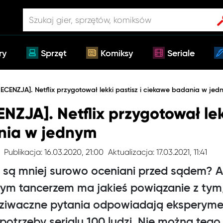
ry
Sprzęt
Komiksy
Seriale
RECENZJA]. Netflix przygotował lekki pastisz i ciekawe badania w je
ENZJA]. Netflix przygotował lekk
nia w jednym
Publikacja: 16.03.2020, 21:00
Aktualizacja: 17.03.2021, 11:41
e są mniej surowo oceniani przed sądem? Al
ym tancerzem ma jakieś powiązanie z tym
 dziwaczne pytania odpowiadają eksperym
otrzeby serialu 100 ludzi. Nie można tego