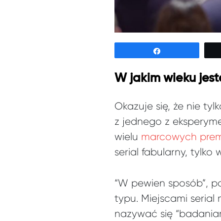
Udostępnij
W jakim wieku jes
Okazuje się, że nie t
z jednego z eksperyme
wielu
marcowych premi
serial fabularny, tylk
“W pewien sposób”, pon
typu. Miejscami seria
nazywać się “badaniam