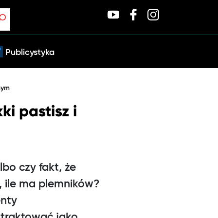
Publicystyka
dnym
i pastisz i
bo czy fakt, że
, ile ma plemników?
enty
 traktować jako