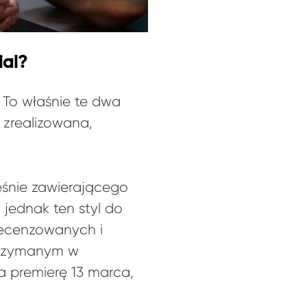
ial?
. To właśnie te dwa
 zrealizowana,
eśnie zawierającego
 jednak ten styl do
recenzowanych i
trzymanym w
a premierę 13 marca,