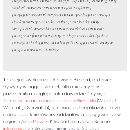
organizacja, dostosowując się do tej zmiany, aby
służyć naszym graczom i jak najlepiej
przygotowywać region do przyszłego rozwoju.
Podejmiemy szeroko zakrojone kroki, aby
wesprzeć wszystkich pracowników i ułatwić
przejście (do innej firmy – dop. red.) dla tych z
naszych kolegów, na których mogą mieć wpływ
proponowane zmiany.
To kolejne zwolnienia u Activision Blizzard, o których
słyszymy w ciągu ostatnich kilku miesięcy – w
październiku ubiegłego roku dowiedzieliśmy się o
zamknięciu francuskiego oddziału Blizzarda
(World of
Warcraft, Overwatch), a miesiąc później okazało się, że
redukcja dotknie również oddziałów znajdujących się w
regionie
Azja-Pacyfik
. Kilka dni temu Jason Schreier
informował
z kolei o zwolnieniu około 50 osób