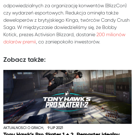
odpowiedzialnych za organizację konwentów (BlizzCon)
czy wydarzeń esportowych. Redukcja ominęła także
deweloperów z brytyjskiego Kinga, twórców Candy Crush
Saga. W międzyczasie dowiedzieliśmy się, że Bobby
Kotick, prezes Activision Blizzard, dostanie
200 milionów
dolarów premii
, co zaniepokoiło inwestorów.
Zobacz także:
AKTUALNOŚCI O GRACH,
9 LIP 2021
Tony Hawk’s Pro Skater 1 + 2. Remaster idealny