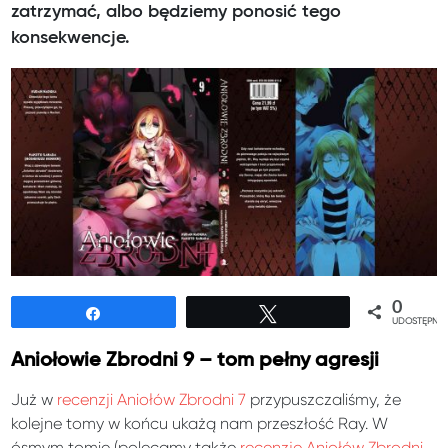
zatrzymać, albo będziemy ponosić tego
konsekwencje.
0
Udostępnij
Tweetuj
UDOSTĘPNIE
Aniołowie Zbrodni 9 – tom pełny agresji
Już w
recenzji Aniołów Zbrodni 7
przypuszczaliśmy, że
kolejne tomy w końcu ukażą nam przeszłość Ray. W
ósmym tomie (polecamy także
recenzję Aniołów Zbrodni