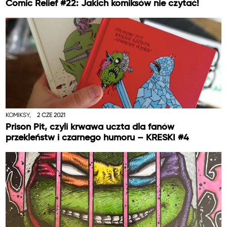
Comic Relief #22: Jakich komiksów nie czytać!
KOMIKSY,
2 CZE 2021
Prison Pit, czyli krwawa uczta dla fanów
przekleństw i czarnego humoru – KRESKI #4