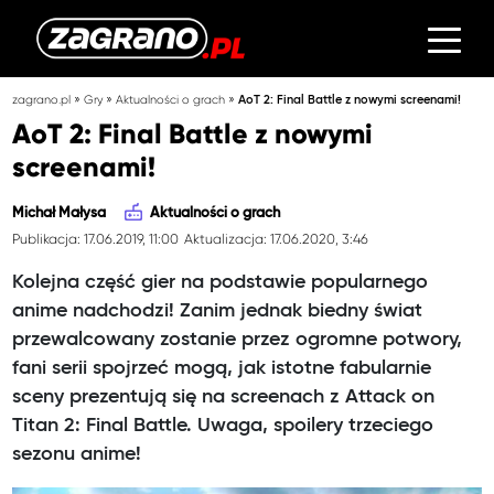
»
»
»
zagrano.pl
Gry
Aktualności o grach
AoT 2: Final Battle z nowymi screenami!
AoT 2: Final Battle z nowymi
screenami!
Michał Małysa
Aktualności o grach
Publikacja: 17.06.2019, 11:00
Aktualizacja: 17.06.2020, 3:46
Kolejna część gier na podstawie popularnego
anime nadchodzi! Zanim jednak biedny świat
przewalcowany zostanie przez ogromne potwory,
fani serii spojrzeć mogą, jak istotne fabularnie
sceny prezentują się na screenach z Attack on
Titan 2: Final Battle. Uwaga, spoilery trzeciego
sezonu anime!