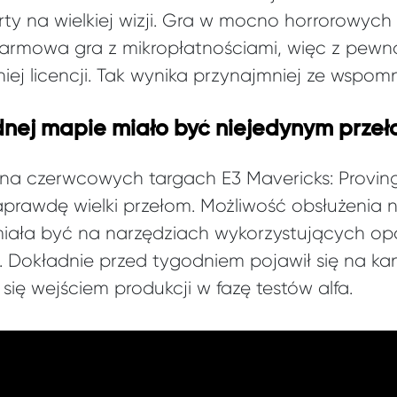
rty na wielkiej wizji. Gra w mocno horrorowyc
darmowa gra z mikropłatnościami, więc z pewno
ej licencji. Tak wynika przynajmniej ze wspom
dnej mapie miało być niejedynym prz
 na czerwcowych targach E3 Mavericks: Provin
prawdę wielki przełom. Możliwość obsłużenia 
miała być na narzędziach wykorzystujących op
. Dokładnie przed tygodniem pojawił się na kan
ię wejściem produkcji w fazę testów alfa.