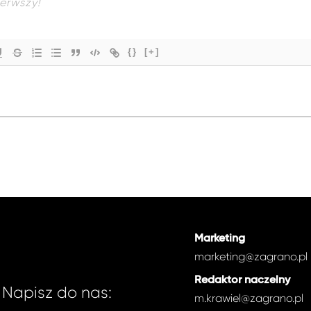
{}
[+]
Marketing
marketing@zagrano.pl
Redaktor naczelny
Napisz do nas:
m.krawiel@zagrano.pl