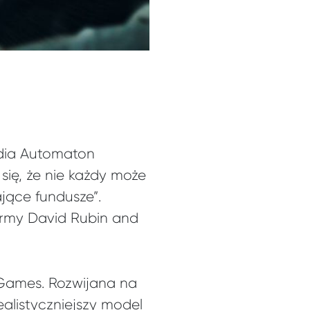
udia Automaton
się, że nie każdy może
jące fundusze”.
firmy David Rubin and
 Games. Rozwijana na
alistyczniejszy model