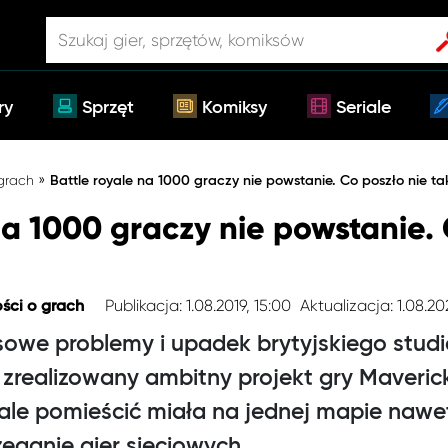
ry
Sprzęt
Komiksy
Seriale
»
 grach
Battle royale na 1000 graczy nie powstanie. Co poszło nie ta
na 1000 graczy nie powstanie. 
Publikacja: 1.08.2019, 15:00
Aktualizacja: 1.08.20
ści o grach
sowe problemy i upadek brytyjskiego stu
 zrealizowany ambitny projekt gry Maveric
yale pomieścić miała na jednej mapie nawet
eganie gier sieciowych.