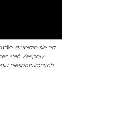
tudio
skupiało się na
z sieć. Zespoły
eniu niespotykanych