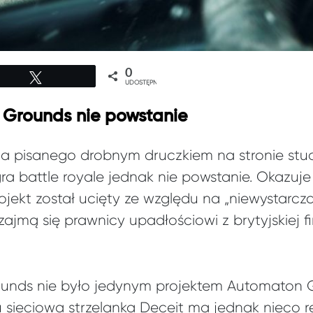
0
Tweetuj
UDOSTĘPNIEŃ
g Grounds nie powstanie
ia pisanego drobnym druczkiem na stronie st
 battle royale jednak nie powstanie. Okazuje 
jekt został ucięty ze względu na „niewystarcza
ajmą się prawnicy upadłościowi z brytyjskiej 
rounds nie było jedynym projektem Automaton
 sieciowa strzelanka Deceit ma jednak nieco re