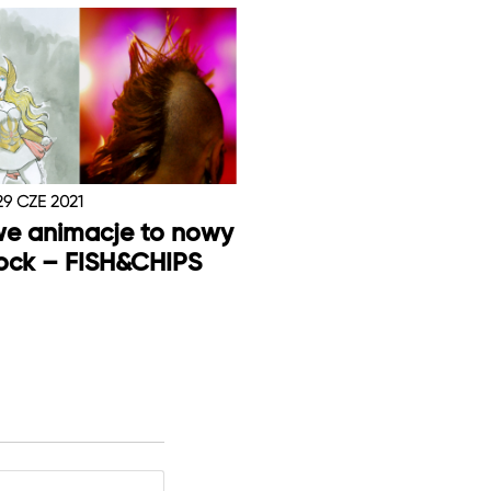
29 CZE 2021
we animacje to nowy
ock – FISH&CHIPS