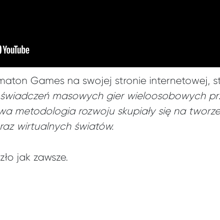
aton Games na swojej stronie internetowej, s
oświadczeń masowych gier wieloosobowych prze
a metodologia rozwoju skupiały się na tworz
oraz wirtualnych światów.
zło jak zawsze.