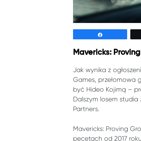
Udostępnij
Mavericks: Provin
Jak wynika z ogłoszen
Games, przełomowa gra
być Hideo Kojimą – pro
Dalszym losem studia z
Partners.
Mavericks: Proving G
pecetach od 2017 roku