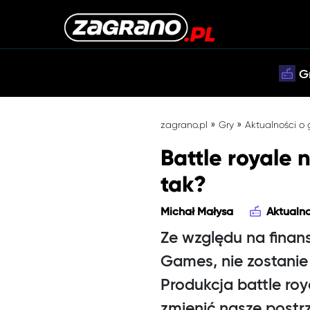
G
»
»
zagrano.pl
Gry
Aktualności o
Battle royale 
tak?
Michał Małysa
Aktualno
Ze względu na finan
Games, nie zostanie
Produkcja battle ro
zmienić nasze postrz