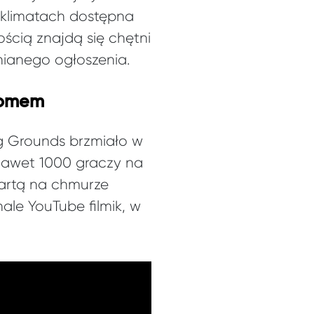
h klimatach dostępna
ścią znajdą się chętni
nianego ogłoszenia.
ełomem
g Grounds brzmiało w
nawet 1000 graczy na
artą na chmurze
ale YouTube filmik, w