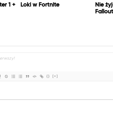
er 1 +
Loki w Fortnite
Nie ży
Fallou
{}
[+]