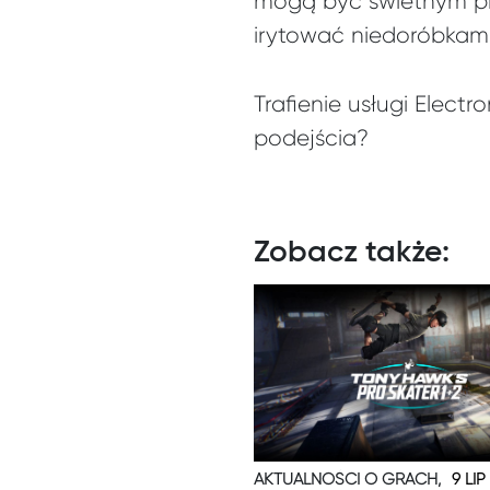
mogą być świetnym pre
irytować niedoróbkami 
Trafienie usługi Elect
podejścia?
Zobacz także:
AKTUALNOŚCI O GRACH,
9 LIP