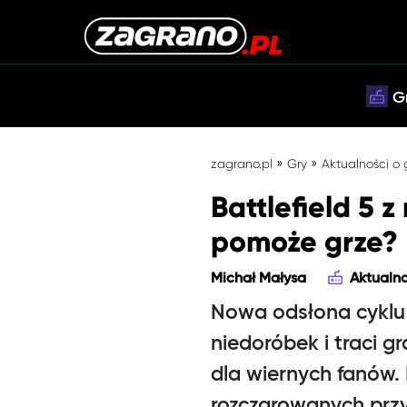
G
»
»
zagrano.pl
Gry
Aktualności o
Battlefield 5 
pomoże grze?
Michał Małysa
Aktualno
Nowa odsłona cyklu
niedoróbek i traci gr
dla wiernych fanów.
rozczarowanych przy