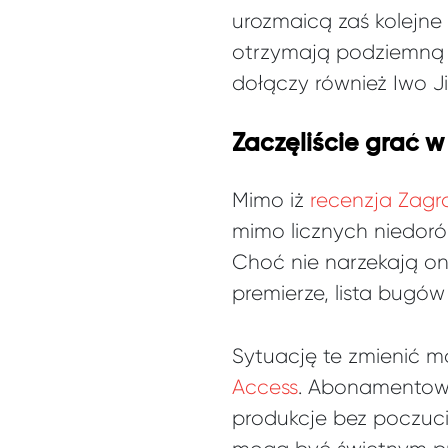
urozmaicą zaś kolejne
otrzymają podziemną 
dołączy również Iwo J
Zaczęliście grać w 
Mimo iż
recenzja Zagra
mimo licznych niedorób
Choć nie narzekają on
premierze, lista bugó
Sytuację te zmienić mo
Access
. Abonamentow
produkcje bez poczuci