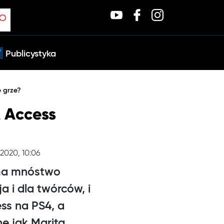
Publicystyka
e grze?
A Access
.2020, 10:06
 ma mnóstwo
a i dla twórców, i
ss na PS4, a
e jak Marita.