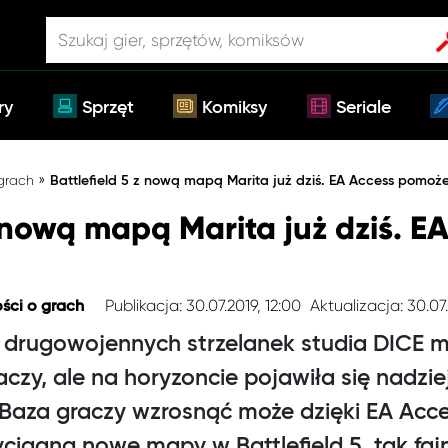
ry
Sprzęt
Komiksy
Seriale
»
 grach
Battlefield 5 z nową mapą Marita już dziś. EA Access pomoż
z nową mapą Marita już dziś. E
Publikacja: 30.07.2019, 12:00
Aktualizacja: 30.07
ści o grach
 drugowojennych strzelanek studia DICE
aczy, ale na horyzoncie pojawiła się nadziej
 Baza graczy wzrosnąć może dzięki EA Acce
ciągną nowe mapy w Battlefield 5, tak fajn