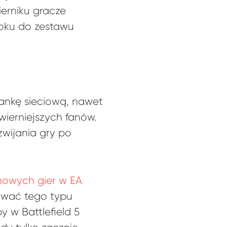
ierniku gracze
oku do zestawu
lankę sieciową, nawet
wierniejszych fanów.
zwijania gry po
owych gier w EA
ywać tego typu
 w Battlefield 5