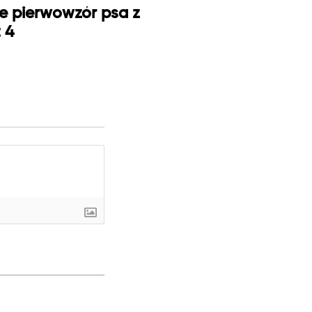
je pierwowzór psa z
t 4