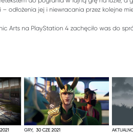
tekstem do pogrania w fajną grę na luzie, a g
– odłożenia jej i niewracania przez kolejne mie
ronic Arts na PlayStation 4 zachęciło was do s
 2021
GRY,
30 CZE 2021
AKTUALNO