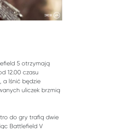
efield 5 otrzymają
d 12.00 czasu
, a lśnić będzie
wanych uliczek brzmią
tro do gry trafią dwie
ąc Battlefield V