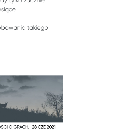
dy tylko zacznie
siące.
próbowania takiego
ŚCI O GRACH,
28 CZE 2021