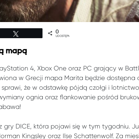
0
Tweetuj
UDOSTĘPNIEŃ
ową mapą
layStation 4, Xbox One oraz PC grający w Battl
iona w Grecji mapa Marita będzie dostępna o
 sprawi, że w odstawkę pójdą czołgi i lotnictwo
wymiany ognia oraz flankowanie pośród bruko
zabawa!
 gry DICE, która pojawi się w tym tygodniu. Ju
Norman Kingsley oraz Ilse Schattenwolf. Za miesi