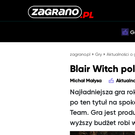
G
»
»
zagrano.pl
Gry
Aktualności o
Blair Witch po
Michał Małysa
Aktualno
Najładniejsza gra ro
po ten tytuł na spok
Team. Gra jest produ
wyższy budżet robi 