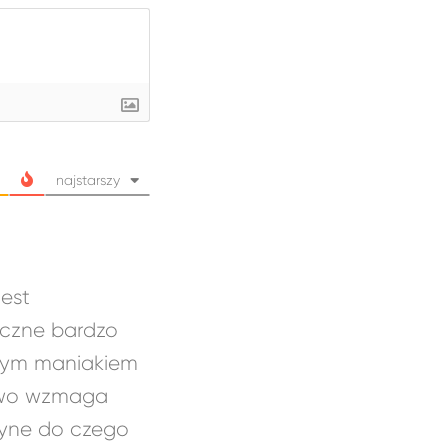
najstarszy
jest
iczne bardzo
załym maniakiem
kowo wzmaga
edyne do czego