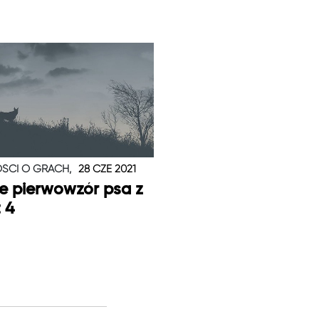
ŚCI O GRACH,
28 CZE 2021
je pierwowzór psa z
t 4