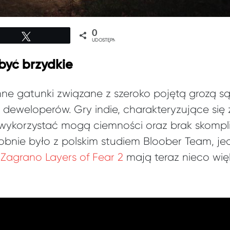
0
Tweetuj
UDOSTĘPNIEŃ
być brzydkie
 inne gatunki związane z szeroko pojętą grozą 
deweloperów. Gry indie, charakteryzujące się 
 wykorzystać mogą ciemności oraz brak skomp
bnie było z polskim studiem Bloober Team, je
Zagrano Layers of Fear 2
mają teraz nieco więk