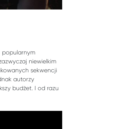
są popularnym
zazwyczaj niewielkim
likowanych sekwencji
dnak autorzy
szy budżet. I od razu