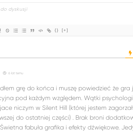
{}
[+]
6 lat temu
dłem grę do końca i muszę powiedzieć że gra 
cyjna pod każdym względem. Wątki psycholog
ace niczym w Silent Hill (której jestem zagor
wszej do ostatniej części) . Brak broni dodat
 Świetna fabuła grafika i efekty dźwiękowe. J