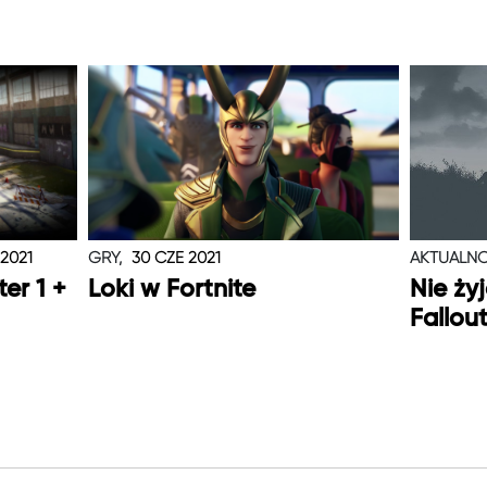
 2021
GRY,
30 CZE 2021
AKTUALNO
er 1 +
Loki w Fortnite
Nie ży
Fallou