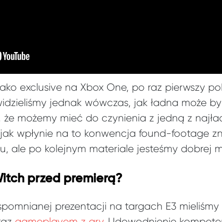
jako exclusive na Xbox One, po raz pierwszy p
 widzieliśmy jednak wówczas, jak ładna może by
k, że możemy mieć do czynienia z jedną z najład
jak wpłynie na to konwencja found-footage z
, ale po kolejnym materiale jesteśmy dobrej my
Witch przed premierą?
spomnianej prezentacji na targach E3 mieliśmy
raz
gameplayem z gry
. Udowodnienie kompeten