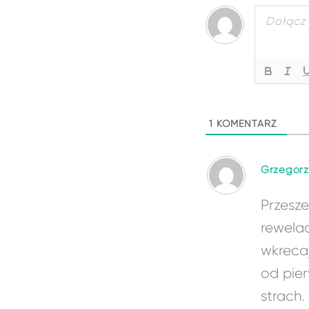
1
KOMENTARZ
Grzegorz
Przesze
rewela
wkrecaj
od pier
strach.