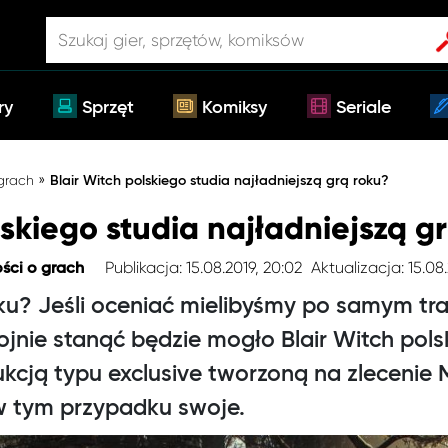
ry
Sprzęt
Komiksy
Seriale
»
 grach
Blair Witch polskiego studia najładniejszą grą roku?
lskiego studia najładniejszą g
Publikacja: 15.08.2019, 20:02
Aktualizacja: 15.08
ści o grach
ku? Jeśli oceniać mielibyśmy po samym tra
ojnie stanąć będzie mogło Blair Witch pols
kcją typu exclusive tworzoną na zlecenie 
w tym przypadku swoje.