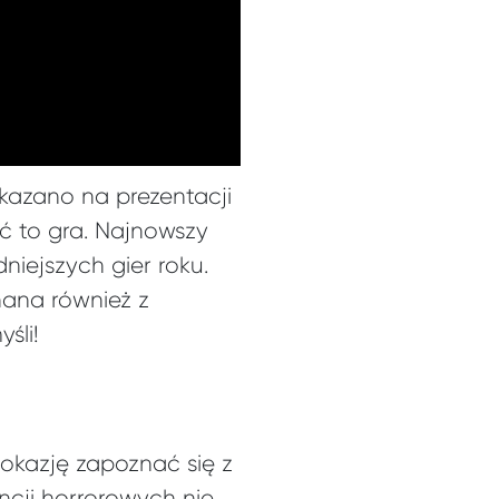
okazano na prezentacji
ć to gra. Najnowszy
niejszych gier roku.
nana również z
śli!
 okazję zapoznać się z
cji horrorowych nie