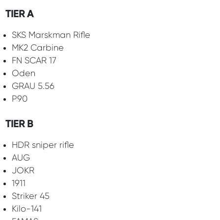
TIER A
SKS Marskman Rifle
MK2 Carbine
FN SCAR 17
Oden
GRAU 5.56
P90
TIER B
HDR sniper rifle
AUG
JOKR
1911
Striker 45
Kilo-141