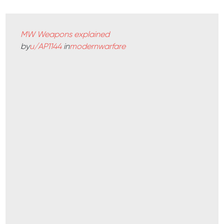
MW Weapons explained
by
u/AP1144
in
modernwarfare