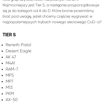
Najmocniejszy jest Tier S, a następnie przyporządkowuje
się je do kategorii od A do D. Które bronie powinniśmy
brać pod uwagę, jeżeli chcemy częściej wygrywać w
najpopularniejszych trybach nowego sieciowego CoD-a?
TIER S
Renetti Pistol
Desert Eagle
AK 47
M4A1
RAM-7
MP5
MP7
M13
PKM
AX-50