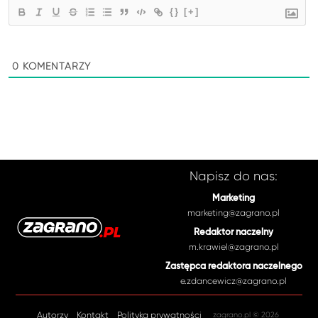
{}
[+]
0
KOMENTARZY
Napisz do nas:
Marketing
marketing@zagrano.pl
Redaktor naczelny
m.krawiel@zagrano.pl
Zastępca redaktora naczelnego
e.zdancewicz@zagrano.pl
Autorzy
Kontakt
Polityka prywatności
zagrano.pl © 2026