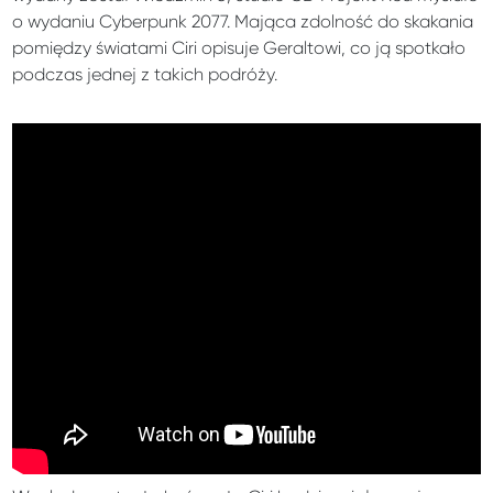
o wydaniu Cyberpunk 2077. Mająca zdolność do skakania
pomiędzy światami Ciri opisuje Geraltowi, co ją spotkało
podczas jednej z takich podróży.