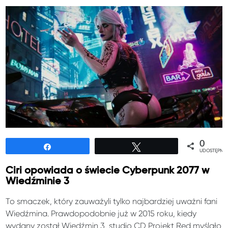
0
Udostępnij
Tweetuj
UDOSTĘPNIE
Ciri opowiada o świecie Cyberpunk 2077 w
Wiedźminie 3
To smaczek, który zauważyli tylko najbardziej uważni fani
Wiedźmina. Prawdopodobnie już w 2015 roku, kiedy
wydany został Wiedźmin 3, studio CD Projekt Red myślało