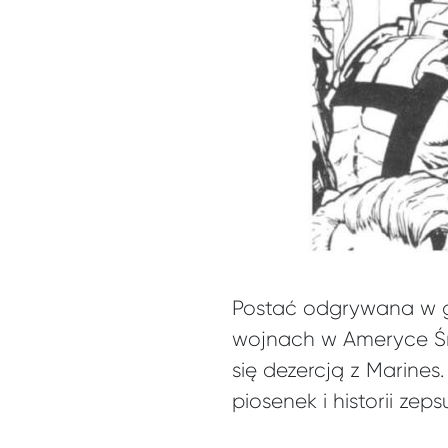
Postać odgrywana w gr
wojnach w Ameryce Śr
się dezercją z Marine
piosenek i historii zep