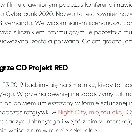
ę w filmie ujawnionym podczas konferencji naw
o Cyberpunk 2020. Nazwa ta jest również naz
 Silverhanda. We wspomnianym scenariuszu Jo
raz z licznikiem informującym ile pozostało mu 
iewczyna, została porwana. Celem gracza jes
grze CD Projekt RED
z E3 2019 budzimy się na śmietniku, kiedy to 
ny’ego. W grze najpewniej nie zobaczymy tak n
t on bowiem umieszczony w formie sztucznej in
 podczas rozgrywki w
Night City, miejscu akcji 
obaczyć Johnny’ego i wejść z nim w interakcję.
ie wejść z nim w relacje seksualne.