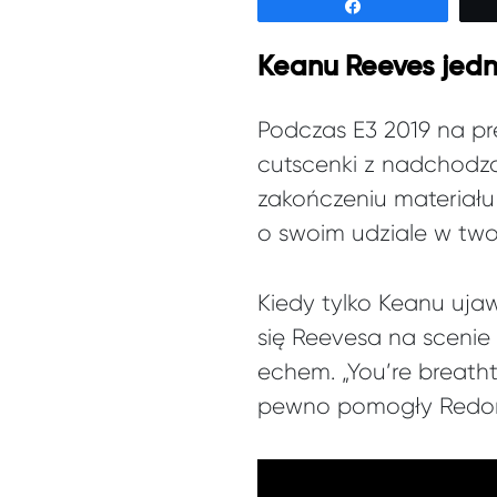
Udostępnij
Keanu Reeves jedn
Podczas E3 2019 na pr
cutscenki z nadchod
zakończeniu materiału
o swoim udziale w twor
Kiedy tylko Keanu ujaw
się Reevesa na scenie
echem. „You’re breath
pewno pomogły Redom 