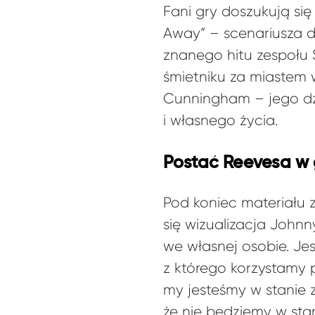
Fani gry doszukują si
Away” – scenariusza d
znanego hitu zespołu
śmietniku za miastem w
Cunningham – jego dz
i własnego życia.
Postać Reevesa w 
Pod koniec materiału 
się wizualizacja John
we własnej osobie. Jes
z którego korzystamy
my jesteśmy w stanie z
że nie będziemy w stan