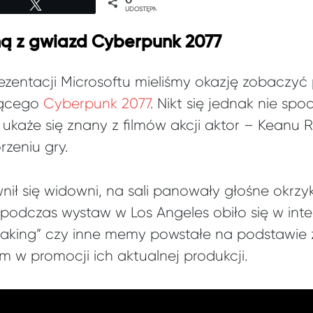
Tweetuj
UDOSTĘPNIEŃ
ą z gwiazd Cyberpunk 2077
ezentacji Microsoftu mieliśmy okazję zobaczyć
zącego
Cyberpunk 2077
. Nikt się jednak nie spo
 ukaże się znany z filmów akcji aktor – Keanu 
zeniu gry.
nił się widowni, na sali panowały głośne okrzyk
 podczas wystaw w Los Angeles obiło się w in
taking” czy inne memy powstałe na podstawie za
w promocji ich aktualnej produkcji.