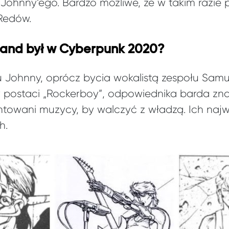
Johnny’ego. Bardzo możliwe, że w takim razie p
Redów.
hand był w Cyberpunk 2020?
Johnny, oprócz bycia wokalistą zespołu Samura
y postaci „Rockerboy”, odpowiednika barda z
untowani muzycy, by walczyć z władzą. Ich najw
h.