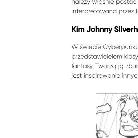
należy właśnie postać 
interpretowana przez 
Kim Johnny Silver
W świecie Cyberpunku 
przedstawicielem klas
fantasy. Tworzą ją zb
jest inspirowanie innyc