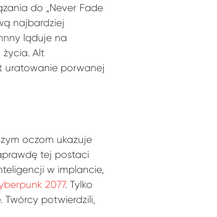
iązania do „Never Fade
wą najbardziej
hnny ląduje na
życia. Alt
t uratowanie porwanej
naszym oczom ukazuje
aprawdę tej postaci
teligencji w implancie,
Cyberpunk 2077
. Tylko
 Twórcy potwierdzili,