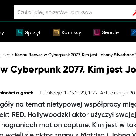
ry
Sprzęt
Komiksy
Seriale
»
 grach
Keanu Reeves w Cyberpunk 2077. Kim jest Johnny Silverhand
w Cyberpunk 2077. Kim jest J
Publikacja: 11.03.2020, 11:29
Aktualizacja: 20.
alności o grach
egóły na temat nietypowej współpracy mi
kt RED. Hollywoodzki aktor użyczył swojej 
w nagraniach motion capture. Kim jest w ta
o wcieli się aktor znany z Matrixa i Johna