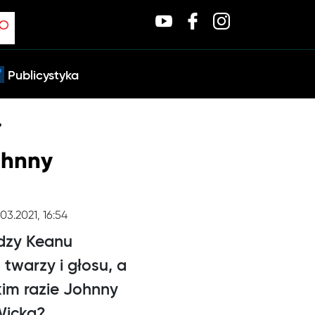
Publicystyka
?
ohnny
03.2021, 16:54
ędzy Keanu
twarzy i głosu, a
kim razie Johnny
 Wicka?