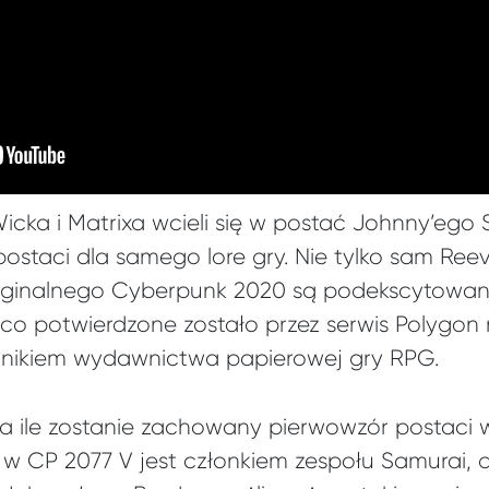
cka i Matrixa wcieli się w postać Johnny’ego S
ostaci dla samego lore gry. Nie tylko sam Reev
ryginalnego Cyberpunk 2020 są podekscytowani
co potwierdzone zostało przez serwis Polygon
cznikiem wydawnictwa papierowej gry RPG.
 ile zostanie zachowany pierwowzór postaci w
 w CP 2077 V jest członkiem zespołu Samurai, 