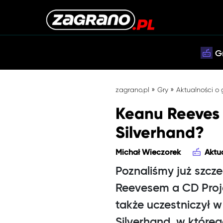
G
»
»
zagrano.pl
Gry
Aktualności o
Keanu Reeves 
Silverhand?
Michał Wieczorek
Aktu
Poznaliśmy już szcz
Reevesem a CD Proje
także uczestniczył 
Silverhand, w któreg