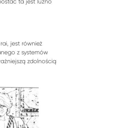
ostać ta jest luźno
i, jest również
nanego z systemów
ażniejszą zdolnością