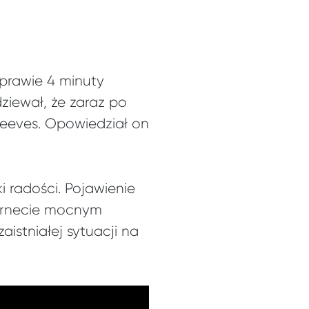
 prawie 4 minuty
dziewał, że zaraz po
Reeves. Opowiedział on
i radości. Pojawienie
ternecie mocnym
istniałej sytuacji na