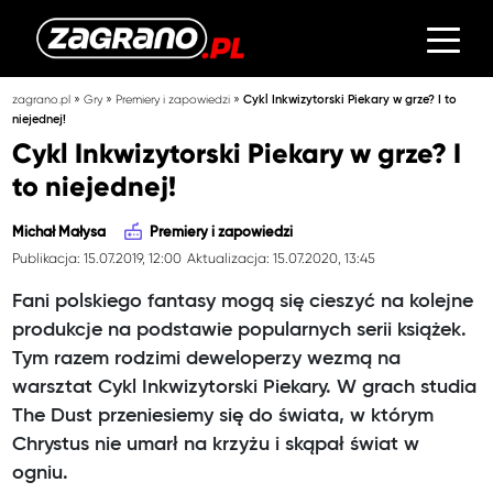
»
»
»
zagrano.pl
Gry
Premiery i zapowiedzi
Cykl Inkwizytorski Piekary w grze? I to
niejednej!
Cykl Inkwizytorski Piekary w grze? I
to niejednej!
Michał Małysa
Premiery i zapowiedzi
Publikacja: 15.07.2019, 12:00
Aktualizacja: 15.07.2020, 13:45
Fani polskiego fantasy mogą się cieszyć na kolejne
produkcje na podstawie popularnych serii książek.
Tym razem rodzimi deweloperzy wezmą na
warsztat Cykl Inkwizytorski Piekary. W grach studia
The Dust przeniesiemy się do świata, w którym
Chrystus nie umarł na krzyżu i skąpał świat w
ogniu.