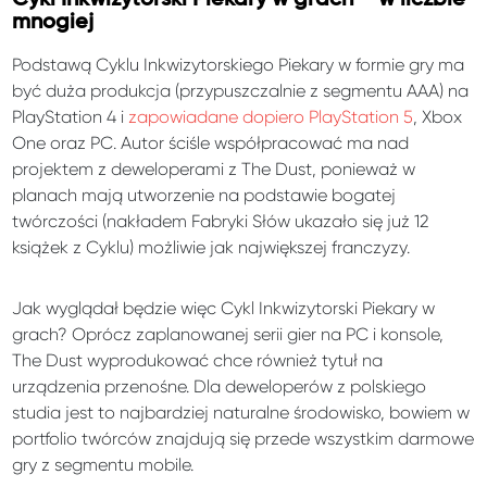
mnogiej
Podstawą Cyklu Inkwizytorskiego Piekary w formie gry ma
być duża produkcja (przypuszczalnie z segmentu AAA) na
PlayStation 4 i
zapowiadane dopiero PlayStation 5
, Xbox
One oraz PC. Autor ściśle współpracować ma nad
projektem z deweloperami z The Dust, ponieważ w
planach mają utworzenie na podstawie bogatej
twórczości (nakładem Fabryki Słów ukazało się już 12
książek z Cyklu) możliwie jak największej franczyzy.
Jak wyglądał będzie więc Cykl Inkwizytorski Piekary w
grach? Oprócz zaplanowanej serii gier na PC i konsole,
The Dust wyprodukować chce również tytuł na
urządzenia przenośne. Dla deweloperów z polskiego
studia jest to najbardziej naturalne środowisko, bowiem w
portfolio twórców znajdują się przede wszystkim darmowe
gry z segmentu mobile.