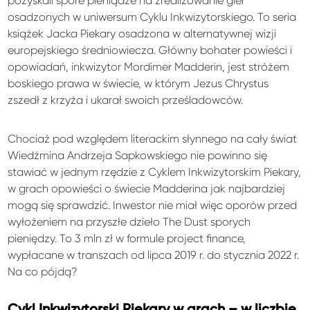
pozyskali spore pieniądze na zrealizowanie gier
osadzonych w uniwersum Cyklu Inkwizytorskiego. To seria
książek Jacka Piekary osadzona w alternatywnej wizji
europejskiego średniowiecza. Główny bohater powieści i
opowiadań, inkwizytor Mordimer Madderin, jest stróżem
boskiego prawa w świecie, w którym Jezus Chrystus
zszedł z krzyża i ukarał swoich prześladowców.
Chociaż pod względem literackim słynnego na cały świat
Wiedźmina Andrzeja Sapkowskiego nie powinno się
stawiać w jednym rzędzie z Cyklem Inkwizytorskim Piekary,
w grach opowieści o świecie Madderina jak najbardziej
mogą się sprawdzić. Inwestor nie miał więc oporów przed
wyłożeniem na przyszłe dzieło The Dust sporych
pieniędzy. To 3 mln zł w formule project finance,
wypłacane w transzach od lipca 2019 r. do stycznia 2022 r.
Na co pójdą?
Cykl Inkwizytorski Piekary w grach – w liczbie