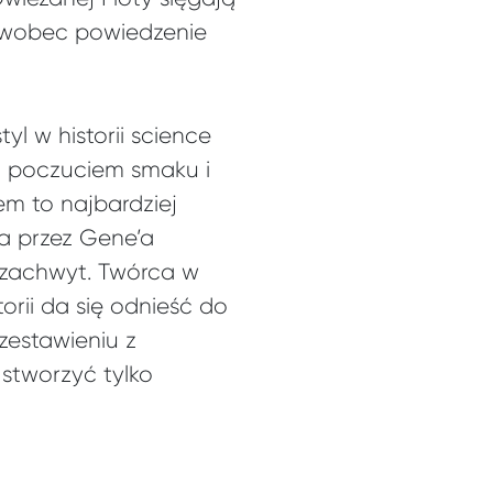
i wobec powiedzenie
l w historii science
m, poczuciem smaku i
em to najbardziej
ia przez Gene’a
a zachwyt. Twórca w
orii da się odnieść do
zestawieniu z
 stworzyć tylko