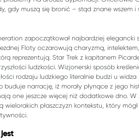
y, gdy muszą się bronić – stąd znane wszem 
eration zapoczątkował najbardziej elegancki sty
wiezdnej Floty oczarowują charyzmą, intelekte
tórą reprezentują. Star Trek z kapitanem Picard
yszłości ludzkości. Wizjonerski sposób kreślen
ości rodzaju ludzkiego literalnie budzi u widz
buduje narrację, iż morały płynące z jego hist
ają one jeszcze więcej niż dodatkowe dno. W 
 wielorakich płaszczyzn kontekstu, który mógł
atywności.
jest