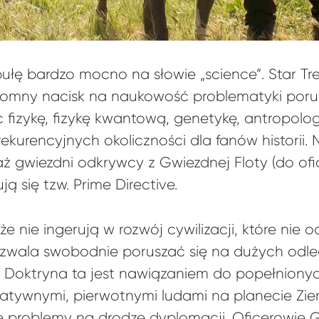
bułę bardzo mocno na słowie „science”. Star Tr
romny nacisk na naukowość problematyki por
fizykę, fizykę kwantową, genetykę, antropologi
rekurencyjnych okoliczności dla fanów historii. 
aż gwiezdni odkrywcy z Gwiezdnej Floty (do of
ją się tzw. Prime Directive.
że nie ingerują w rozwój cywilizacji, które nie 
 pozwala swobodnie poruszać się na dużych odl
j. Doktryna ta jest nawiązaniem do popełniony
natywnymi, pierwotnymi ludami na planecie Zie
e problemy na drodze dyplomacji. Oficerowie G