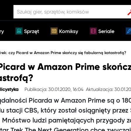
ry
Sprzęt
Komiksy
Seriale
Trek: czy Picard w Amazon Prime skończy się fabularną katastrofą?
 Picard w Amazon Prime skończ
astrofą?
Publikacja: 30.01.2020, 16:04
Aktualizacja: 30.01.2
licystyka
dalności Picarda w Amazon Prime są o 18
 stacji CBS, który został osiągnięty przez 
 Mnóstwo ludzi pamiętających przygody za
 Star Trek The Next Generation chce zwycza