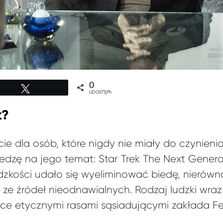
0
Tweetuj
UDOSTĘPNIEŃ
k?
ie dla osób, które nigdy nie miały do czynienia 
edzę na jego temat: Star Trek The Next Generat
ludzkości udało się wyeliminować biedę, nierówno
i ze źródeł nieodnawialnych. Rodzaj ludzki wraz
oce etycznymi rasami sąsiadującymi zakłada Fe