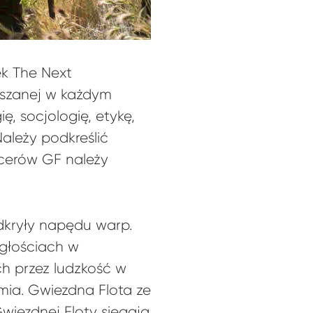
ek The Next
uszanej w każdym
ę, socjologię, etykę,
Należy podkreślić
icerów GF należy
odkryły napędu warp.
egłościach w
ch przez ludzkość w
mia. Gwiezdna Flota ze
wiezdnej Floty sięgają