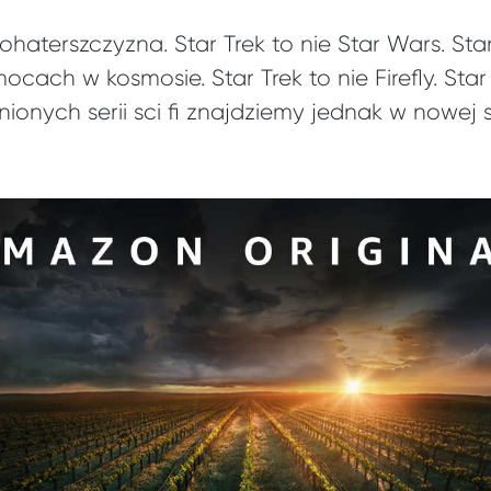
bohaterszczyzna. Star Trek to nie Star Wars. Sta
ach w kosmosie. Star Trek to nie Firefly. Star 
onych serii sci fi znajdziemy jednak w nowej ser