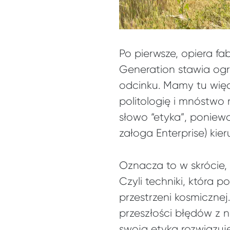
Po pierwsze, opiera fa
Generation stawia og
odcinku. Mamy tu więc 
politologię i mnóstwo 
słowo “etyka”, poniew
załoga Enterprise) kieru
Oznacza to w skrócie, 
Czyli techniki, która
przestrzeni kosmiczne
przeszłości błędów z 
swoją etyką rozwiązuj