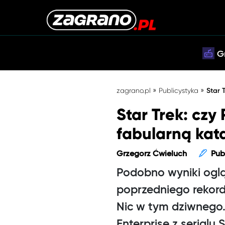
G
»
»
zagrano.pl
Publicystyka
Star 
Star Trek: czy
fabularną kat
Grzegorz Ćwieluch
Pub
Podobno wyniki oglą
poprzedniego rekordu
Nic w tym dziwnego.
Enterprise z serialu