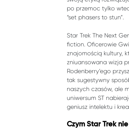
po przemoc tylko wted
“set phasers to stun”.
Star Trek The Next Gen
fiction. Oficerowie G
znajomością kultury, k
zniuansowana wizja prz
Rodenberry’ego przyszł
tak sugestywny sposób 
naszych czasów, ale m
uniwersum ST nabierają
geniusz intelektu i kre
Czym Star Trek nie 