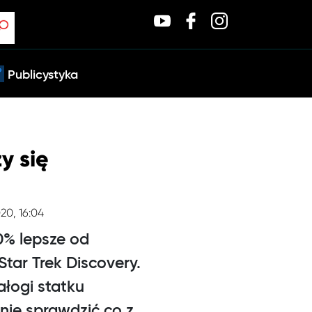
Publicystyka
y się
020, 16:04
0% lepsze od
Star Trek Discovery.
łogi statku
jnie sprawdzić co z