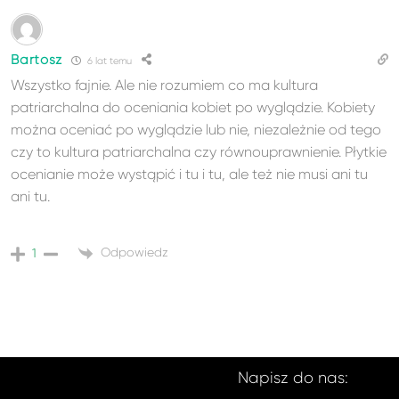
Bartosz
6 lat temu
Wszystko fajnie. Ale nie rozumiem co ma kultura
patriarchalna do oceniania kobiet po wyglądzie. Kobiety
można oceniać po wyglądzie lub nie, niezależnie od tego
czy to kultura patriarchalna czy równouprawnienie. Płytkie
ocenianie może wystąpić i tu i tu, ale też nie musi ani tu
ani tu.
Odpowiedz
1
Napisz do nas: