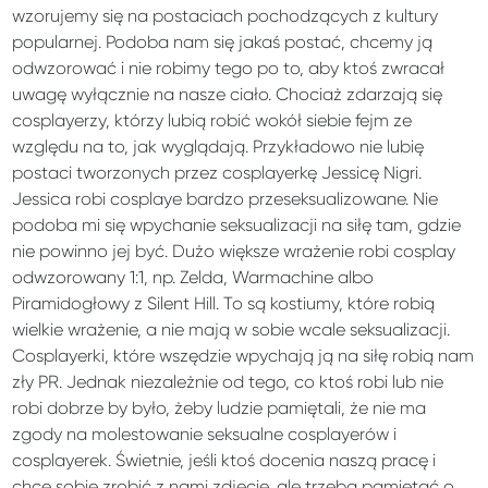
wzorujemy się na postaciach pochodzących z kultury
popularnej. Podoba nam się jakaś postać, chcemy ją
odwzorować i nie robimy tego po to, aby ktoś zwracał
uwagę wyłącznie na nasze ciało. Chociaż zdarzają się
cosplayerzy, którzy lubią robić wokół siebie fejm ze
względu na to, jak wyglądają. Przykładowo nie lubię
postaci tworzonych przez cosplayerkę Jessicę Nigri.
Jessica robi cosplaye bardzo przeseksualizowane. Nie
podoba mi się wpychanie seksualizacji na siłę tam, gdzie
nie powinno jej być. Dużo większe wrażenie robi cosplay
odwzorowany 1:1, np. Zelda, Warmachine albo
Piramidogłowy z Silent Hill. To są kostiumy, które robią
wielkie wrażenie, a nie mają w sobie wcale seksualizacji.
Cosplayerki, które wszędzie wpychają ją na siłę robią nam
zły PR. Jednak niezależnie od tego, co ktoś robi lub nie
robi dobrze by było, żeby ludzie pamiętali, że nie ma
zgody na molestowanie seksualne cosplayerów i
cosplayerek. Świetnie, jeśli ktoś docenia naszą pracę i
chce sobie zrobić z nami zdjęcie, ale trzeba pamiętać o