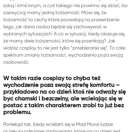
sobą i kimś innym, a coś takiego nie powinno się dziać, bo
zazwyczaj mamy jedną tożsamość. Mówi się, że
tożsamość to cechy które pozwalają na przewidzenie
tego, jak dana osoba będzie się zachowywać w
wybranych sytuacjach. A co w sytuacji, kiedy okazuje się,
że mamy dwie tożsamości, które się przenikają? Jak
widzisz cosplay to nie jest tylko “przebieranie się”. To całe
spektrum zmiany tożsamości, wychodzenia poza swoją
osobowość.
W takim razie cosplay to chyba też
wychodzenie poza swoją strefę komfortu –
przykładowo na co dzień ktoś nie odważy się
być chamski i bezczelny, ale wcielając się w
postać z takim charakterem zrobi to już bez
problemu.
Poniekąd tak. Kiedy wcielam się w Mad Moxxi ludzie
oczekują ode mnie zachowania, które na co dzień jest