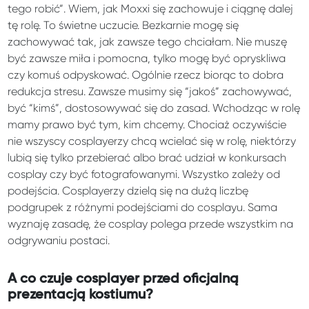
tego robić”. Wiem, jak Moxxi się zachowuje i ciągnę dalej
tę rolę. To świetne uczucie. Bezkarnie mogę się
zachowywać tak, jak zawsze tego chciałam. Nie muszę
być zawsze miła i pomocna, tylko mogę być opryskliwa
czy komuś odpyskować. Ogólnie rzecz biorąc to dobra
redukcja stresu. Zawsze musimy się “jakoś” zachowywać,
być “kimś”, dostosowywać się do zasad. Wchodząc w rolę
mamy prawo być tym, kim chcemy. Chociaż oczywiście
nie wszyscy cosplayerzy chcą wcielać się w rolę, niektórzy
lubią się tylko przebierać albo brać udział w konkursach
cosplay czy być fotografowanymi. Wszystko zależy od
podejścia. Cosplayerzy dzielą się na dużą liczbę
podgrupek z różnymi podejściami do cosplayu. Sama
wyznaję zasadę, że cosplay polega przede wszystkim na
odgrywaniu postaci.
A co czuje cosplayer przed oficjalną
prezentacją kostiumu?