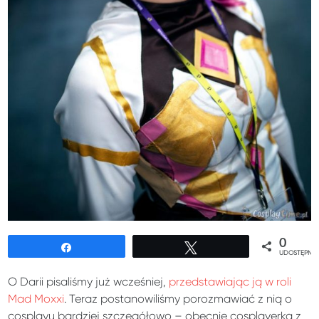
0
Udostępnij
Tweetuj
UDOSTĘPNIE
O Darii pisaliśmy już wcześniej,
przedstawiając ją w roli
Mad Moxxi
. Teraz postanowiliśmy porozmawiać z nią o
cosplayu bardziej szczegółowo – obecnie cosplayerka z