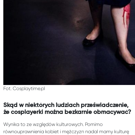
Fot. Cosplaytime.pl
Skąd w niektórych ludziach przeświadczenie,
że cosplayerki można bezkarnie obmacywać?
Wynika to ze względów kulturowych. Pomimo
równouprawnienia kobiet i mężczyzn nadal mamy kulturę