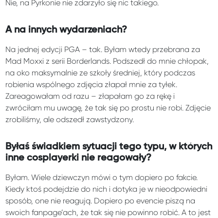
Nie, na Pyrkonie nie zdarzyło się nic takiego.
A na innych wydarzeniach?
Na jednej edycji PGA – tak. Byłam wtedy przebrana za
Mad Moxxi z serii Borderlands. Podszedł do mnie chłopak,
na oko maksymalnie ze szkoły średniej, który podczas
robienia wspólnego zdjęcia złapał mnie za tyłek.
Zareagowałam od razu – złapałam go za rękę i
zwróciłam mu uwagę, że tak się po prostu nie robi. Zdjęcie
zrobiliśmy, ale odszedł zawstydzony.
Byłaś świadkiem sytuacji tego typu, w których
inne cosplayerki nie reagowały?
Byłam. Wiele dziewczyn mówi o tym dopiero po fakcie.
Kiedy ktoś podejdzie do nich i dotyka je w nieodpowiedni
sposób, one nie reagują. Dopiero po evencie piszą na
swoich fanpage’ach, że tak się nie powinno robić. A to jest