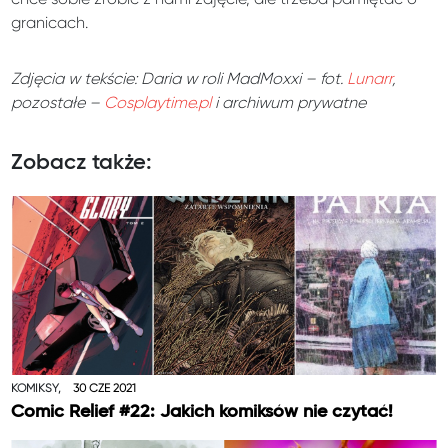
granicach.
Zdjęcia w tekście: Daria w roli MadMoxxi – fot.
Lunarr
,
pozostałe –
Cosplaytime.pl
i archiwum prywatne
Zobacz także:
KOMIKSY,
30 CZE 2021
Comic Relief #22: Jakich komiksów nie czytać!