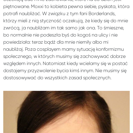
piętnowane. Moxxi to kobieta pewna siebie, pyskata, która
potrafi naubliżać. W związku z tym fani Borderlands,
którzy mieli z nią styczność oczekują, że kiedy się do mnie
zwrócą, ja naubliżam im tak samo jak ona. To śmieszne,
bo normalnie nie podeszła byś do kogoś na ulicy i nie
powiedziała: teraz bądź dla mnie niemiły albo mi
naubliżaj. Poza cosplayem mamy sytuację konformizmu
społecznego, w których musimy się zachowywać dobrze
względem innych. Natomiast kiedy wcielamy się w postać
dostajemy przyzwolenie bycia kimś innym. Nie musimy się
dostosowywać do wszystkich zasad społecznych.