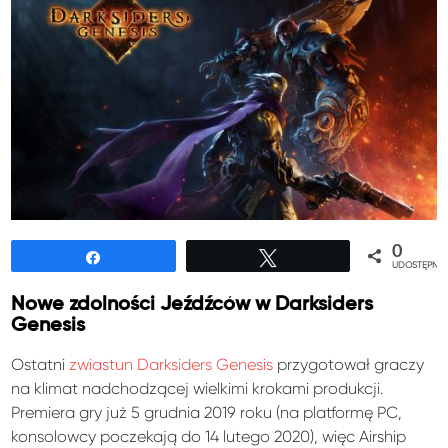
0
Udostępnij
Tweetuj
UDOSTĘPNIE
Nowe zdolności Jeźdźców w Darksiders
Genesis
Ostatni
zwiastun Darksiders Genesis
przygotował graczy
na klimat nadchodzącej wielkimi krokami produkcji.
Premiera gry już 5 grudnia 2019 roku (na platformę PC,
konsolowcy poczekają do 14 lutego 2020), więc Airship