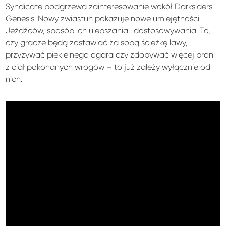
Syndicate podgrzewa zainteresowanie wokół Darksiders
Genesis. Nowy zwiastun pokazuje nowe umiejętności
Jeźdźców, sposób ich ulepszania i dostosowywania. To,
czy gracze będą zostawiać za sobą ścieżkę lawy,
przyzywać piekielnego ogara czy zdobywać więcej broni
z ciał pokonanych wrogów – to już zależy wyłącznie od
nich.