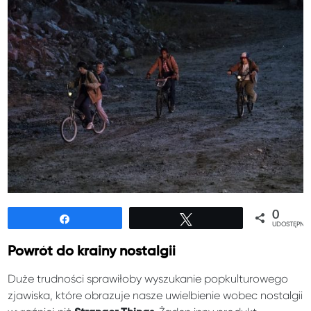
0
Udostępnij
Tweetuj
UDOSTĘPNIE
Powrót do krainy nostalgii
Duże trudności sprawiłoby wyszukanie popkulturowego
zjawiska, które obrazuje nasze uwielbienie wobec nostalgii