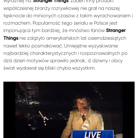
wyraźniej niż
. Żaden inny produkt
Stranger Things
współczesnej branży rozrywkowej nie grał na naszej
tęsknocie do minionych czasów z takim wyrachowaniem i
rozmachem. Popularność tego serialu w Polsce jest
imponująca tym bardziej, że mnóstwo fanów
Stranger
nie zdążyło amerykańskich lat osiemdziesiątych
Things
nawet lekko posmakować. Umiejętne wyzyskiwanie
najbardziej charakterystycznych i rozpoznawalnych po
dziś dzień motywów sprawiło jednak, iż dziwny i obcy
świat wydawał się bliski chyba wszystkim.