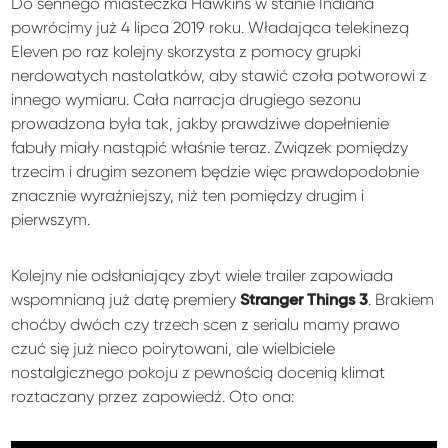
Do sennego miasteczka Hawkins w stanie Indiana
powrócimy już 4 lipca 2019 roku. Władająca telekinezą
Eleven po raz kolejny skorzysta z pomocy grupki
nerdowatych nastolatków, aby stawić czoła potworowi z
innego wymiaru. Cała narracja drugiego sezonu
prowadzona była tak, jakby prawdziwe dopełnienie
fabuły miały nastąpić właśnie teraz. Związek pomiędzy
trzecim i drugim sezonem będzie więc prawdopodobnie
znacznie wyraźniejszy, niż ten pomiędzy drugim i
pierwszym.
Kolejny nie odsłaniający zbyt wiele trailer zapowiada
wspomnianą już datę premiery
. Brakiem
Stranger Things 3
choćby dwóch czy trzech scen z serialu mamy prawo
czuć się już nieco poirytowani, ale wielbiciele
nostalgicznego pokoju z pewnością docenią klimat
roztaczany przez zapowiedź. Oto ona: