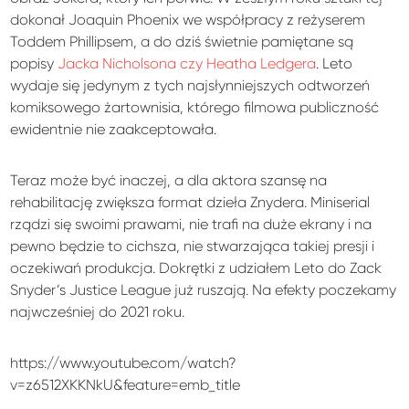
dokonał Joaquin Phoenix we współpracy z reżyserem
Toddem Phillipsem, a do dziś świetnie pamiętane są
popisy
Jacka Nicholsona czy Heatha Ledgera
. Leto
wydaje się jedynym z tych najsłynniejszych odtworzeń
komiksowego żartownisia, którego filmowa publiczność
ewidentnie nie zaakceptowała.
Teraz może być inaczej, a dla aktora szansę na
rehabilitację zwiększa format dzieła Znydera. Miniserial
rządzi się swoimi prawami, nie trafi na duże ekrany i na
pewno będzie to cichsza, nie stwarzająca takiej presji i
oczekiwań produkcja. Dokrętki z udziałem Leto do Zack
Snyder’s Justice League już ruszają. Na efekty poczekamy
najwcześniej do 2021 roku.
https://www.youtube.com/watch?
v=z6512XKKNkU&feature=emb_title