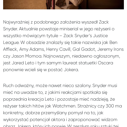
Najwyraźniej z podobnego założenia wyszedł Zack
Snyder. Aktualnie powstaje miniserial w jego reżyserii o
wszystko mówiącym tytule – Zack Snyder’s Justice
League. W obsadzie znalazły się takie nazwiska jak Ben
Affleck, Amy Adams, Henry Cavill, Gal Gadot, Jeremy Irons
czy Jason Momoa. Najnowszym, niedawno ogłoszonym,
jest Jared Leto i tym samym laureat statuetki Oscara
ponownie wcieli się w postać Jokera.
Ruch odważny, może nawet nieco szalony. Snyder musi
mieć na uwadze to, z jakimi reakcjami spotkała się
poprzednia kreacja Leto i pozostaje mieć nadzieję, że
reżyser takich hitów jak Watchmen. Strażnicy czy 300 ma
konkretny, dobrze przemyślany pomysł na to, jak
wykorzystać potencjał aktora i zaproponować widzom
obraz Jokera, który ich porwie. W zeszłym roku sztuki tej