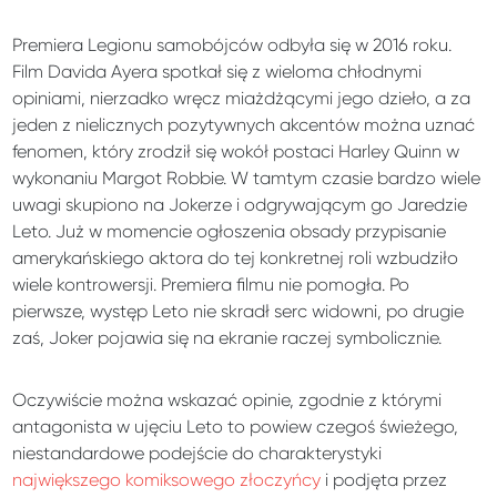
Premiera Legionu samobójców odbyła się w 2016 roku.
Film Davida Ayera spotkał się z wieloma chłodnymi
opiniami, nierzadko wręcz miażdżącymi jego dzieło, a za
jeden z nielicznych pozytywnych akcentów można uznać
fenomen, który zrodził się wokół postaci Harley Quinn w
wykonaniu Margot Robbie. W tamtym czasie bardzo wiele
uwagi skupiono na Jokerze i odgrywającym go Jaredzie
Leto. Już w momencie ogłoszenia obsady przypisanie
amerykańskiego aktora do tej konkretnej roli wzbudziło
wiele kontrowersji. Premiera filmu nie pomogła. Po
pierwsze, występ Leto nie skradł serc widowni, po drugie
zaś, Joker pojawia się na ekranie raczej symbolicznie.
Oczywiście można wskazać opinie, zgodnie z którymi
antagonista w ujęciu Leto to powiew czegoś świeżego,
niestandardowe podejście do charakterystyki
największego komiksowego złoczyńcy
i podjęta przez