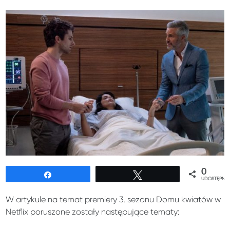
0
Udostępnij
Tweetuj
UDOSTĘPNIE
W artykule na temat premiery 3. sezonu Domu kwiatów w
Netflix poruszone zostały następujące tematy: