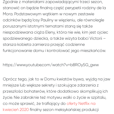
Zgodnie z materiałami zapowiadającymi trzeci sezon,
stanowić on będzie finalną część perypetii rodziny de la
Mora. Podstawowym wątkiem w nowym zestawie
odcinków będą losy Pauliny w więzieniu, ale równolegle
poruszanymi istotnymi tematami staną się także
niespodziewana ciąża Eleny, która nie wie, kim jest ojciec
spodziewanego dziecka, a także wizyta babci Victorii –
starsza kobieta zamierza przejąć codzienne
funkcjonowanie domu i kontrolować jego mieszkańców.
https://www.youtube.com/watch?v=b8ROy5G_gww
Oprócz tego, jak to w Domu kwiatów bywa, wyjdą na jaw
mniejsze lub większe sekrety i szokujące zdarzenia z
przeszłości bohaterów, które dodatkowo skomplikują ich
życie. Nie zabraknie też motywu walki o życie w szpitalu,
co może sprawić, że trafiający do
oferty Netflix na
kwiecień 2020
finalny sezon meksykańskiej produkcji