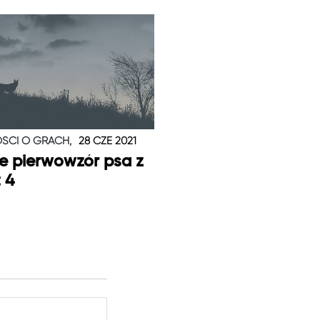
ŚCI O GRACH,
28 CZE 2021
je pierwowzór psa z
t 4