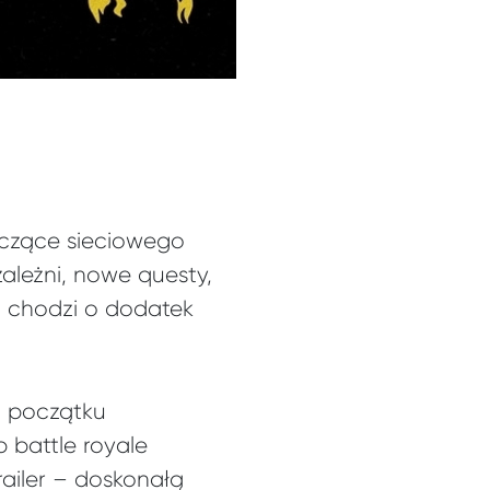
yczące sieciowego
ależni, nowe questy,
li chodzi o dodatek
z początku
 battle royale
ailer – doskonałą