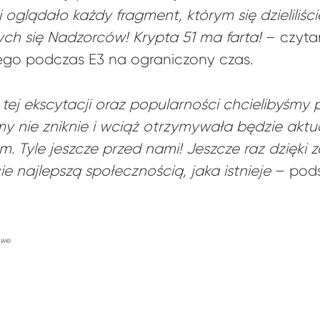
oglądało każdy fragment, którym się dzieliliście
h się Nadzorców! Krypta 51 ma farta!
– czyta
go podczas E3 na ograniczony czas.
tej ekscytacji oraz popularności chcielibyśmy
y nie zniknie i wciąż otrzymywała będzie aktua
m. Tyle jeszcze przed nami! Jeszcze raz dzięki za
e najlepszą społecznością, jaka istnieje
– pods
owe.