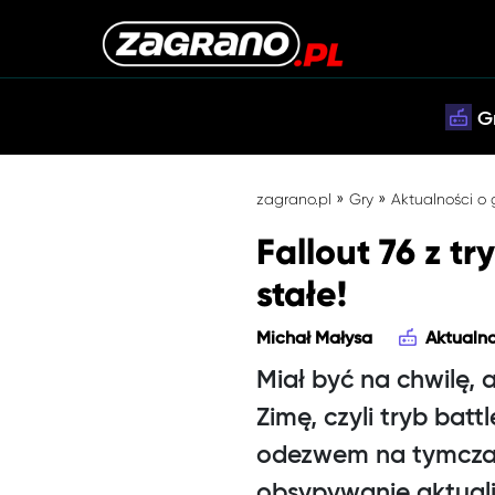
G
»
»
zagrano.pl
Gry
Aktualności o
Fallout 76 z t
stałe!
Michał Małysa
Aktualno
Miał być na chwilę, a
Zimę, czyli tryb bat
odezwem na tymczaso
obsypywanie aktuali