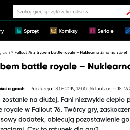
ry
Sprzęt
Komiksy
Seriale
»
 grach
Fallout 76 z trybem battle royale – Nuklearna Zima na stałe!
rybem battle royale – Nuklear
Publikacja: 18.06.2019, 12:00
Aktualizacja: 18.06.
ści o grach
 zostanie na dłużej. Fani niezwykle ciepło 
tle royale w Fallout 76. Twórcy gry, zaskoc
wy dodatek, obiecują pozostawienie go n
zacjami. Czy to ratunek dla gry?