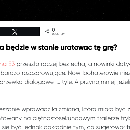
0
Tweetuj
UDOSTĘPNIEŃ
a będzie w stanie uratować tę grę?
na E3
przeszła raczej bez echa, a nowinki dot
 bardzo rozczarowujące. Nowi bohaterowie niez
rzewka dialogowe i… tyle. A przynajmniej jeże
eszanie wprowadziła zmiana, która miała być 
owany na piętnastosekundowym trailerze tryb
 się być jednak dokładnie tym, co sugerował tr