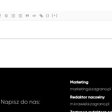
{}
[+]
Marketing
marketing@zagrano.pl
Redaktor naczelny
Napisz do nas:
m.krawiel@zagrano.pl