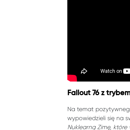
Fallout 76 z trybe
Na temat pozytywnego 
wypowiedzieli się na 
Nuklearną Zimę, które 