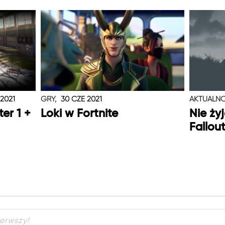
 2021
GRY,
30 CZE 2021
AKTUALNO
er 1 +
Loki w Fortnite
Nie ży
Fallou