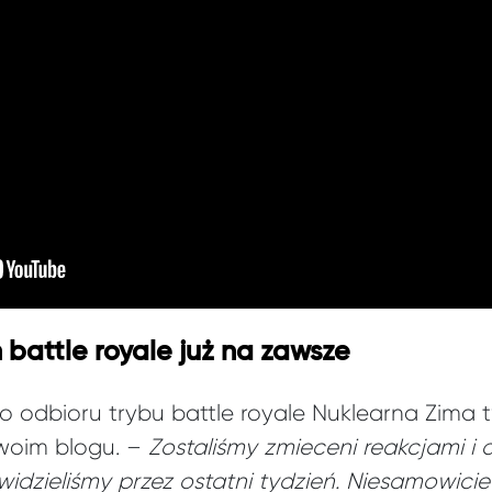
m battle royale już na zawsze
odbioru trybu battle royale Nuklearna Zima t
swoim blogu. –
Zostaliśmy zmieceni reakcjami i
widzieliśmy przez ostatni tydzień. Niesamowicie 