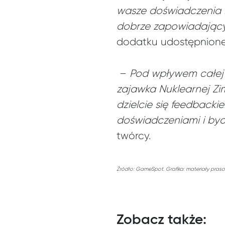
wasze doświadczenia i 
dobrze zapowiadającyc
dodatku udostępnione
–
Pod wpływem całej 
zajawka Nuklearnej Zim
dzielcie się feedbackie
doświadczeniami i byci
twórcy.
Źródło: GameSpot. Grafika: materiały pras
Zobacz także: