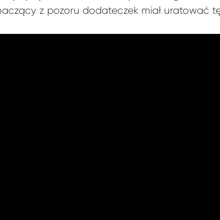
naczący z pozoru dodateczek miał uratować tę