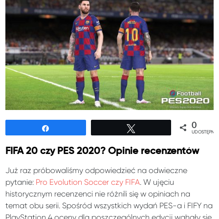
0
Udostępnij
Tweetuj
UDOSTĘPNIE
FIFA 20 czy PES 2020? Opinie recenzentów
Już raz próbowaliśmy odpowiedzieć na odwieczne
pytanie:
Pro Evolution Soccer czy FIFA
. W ujęciu
historycznym recenzenci nie różnili się w opiniach na
temat obu serii. Spośród wszystkich wydań PES-a i FIFY na
PlayStation 4 oceny dla poszczególnych edycji wahały się