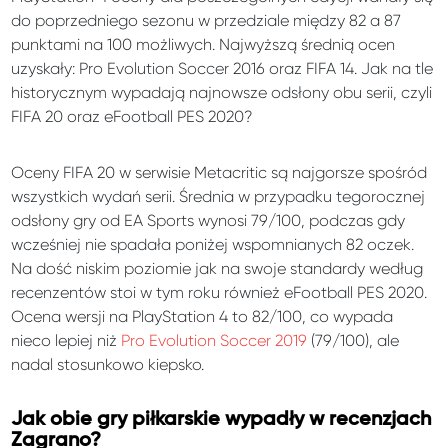
do poprzedniego sezonu w przedziale między 82 a 87
punktami na 100 możliwych. Najwyższą średnią ocen
uzyskały: Pro Evolution Soccer 2016 oraz FIFA 14. Jak na tle
historycznym wypadają najnowsze odsłony obu serii, czyli
FIFA 20 oraz eFootball PES 2020?
Oceny FIFA 20 w serwisie Metacritic są najgorsze spośród
wszystkich wydań serii. Średnia w przypadku tegorocznej
odsłony gry od EA Sports wynosi 79/100, podczas gdy
wcześniej nie spadała poniżej wspomnianych 82 oczek.
Na dość niskim poziomie jak na swoje standardy według
recenzentów stoi w tym roku również eFootball PES 2020.
Ocena wersji na PlayStation 4 to 82/100, co wypada
nieco lepiej niż
Pro Evolution Soccer 2019
(79/100), ale
nadal stosunkowo kiepsko.
Jak obie gry piłkarskie wypadły w recenzjach
Zagrano?