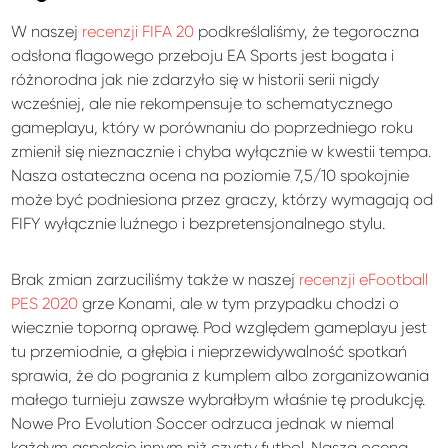
W naszej
recenzji FIFA 20
podkreślaliśmy, że tegoroczna
odsłona flagowego przeboju EA Sports jest bogata i
różnorodna jak nie zdarzyło się w historii serii nigdy
wcześniej, ale nie rekompensuje to schematycznego
gameplayu, który w porównaniu do poprzedniego roku
zmienił się nieznacznie i chyba wyłącznie w kwestii tempa.
Nasza ostateczna ocena na poziomie 7,5/10 spokojnie
może być podniesiona przez graczy, którzy wymagają od
FIFY wyłącznie luźnego i bezpretensjonalnego stylu.
Brak zmian zarzuciliśmy także w naszej
recenzji eFootball
PES 2020
grze Konami, ale w tym przypadku chodzi o
wiecznie toporną oprawę. Pod względem gameplayu jest
tu przemiodnie, a głębia i nieprzewidywalność spotkań
sprawia, że do pogrania z kumplem albo zorganizowania
małego turnieju zawsze wybrałbym właśnie tę produkcję.
Nowe Pro Evolution Soccer odrzuca jednak w niemal
każdym aspekcie innym niż czysty futbol. Nasza ocena