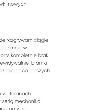
ywki nowych
 że rozgrywam ciągle
czął mnie w
ports kompletnie brak
zewidywalnie, bramki
zeniach co lepszych
a weteranach
z serią mechanika
res na wielu