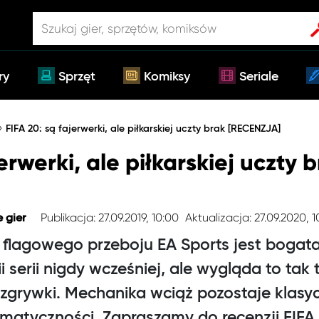
ry
Sprzęt
Komiksy
Seriale
»
FIFA 20: są fajerwerki, ale piłkarskiej uczty brak [RECENZJA]
erwerki, ale piłkarskiej uczty 
Publikacja: 27.09.2019, 10:00
Aktualizacja: 27.09.2020, 1
 gier
flagowego przeboju EA Sports jest bogata 
ii serii nigdy wcześniej, ale wygląda to tak
ozgrywki. Mechanika wciąż pozostaje klas
matyczności. Zapraszamy do recenzji FIFA 