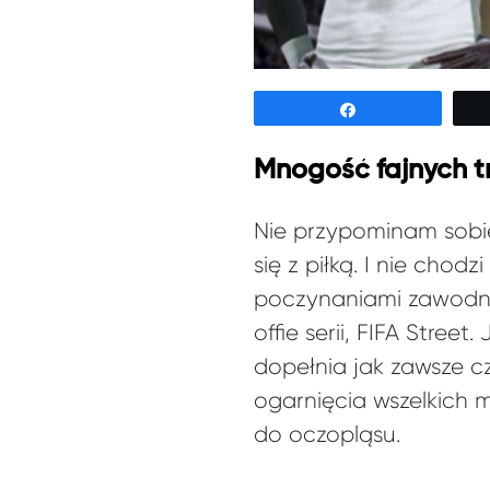
Udostępnij
Mnogość fajnych t
Nie przypominam sobie 
się z piłką. I nie chod
poczynaniami zawodni
offie serii, FIFA Stree
dopełnia jak zawsze c
ogarnięcia wszelkich 
do oczopląsu.