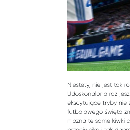
Niestety, nie jest tak
Udoskonalona raz jes
ekscytujące tryby nie
futbolowego święta zm
można te same kiwki c
przeciwnika i tak dop