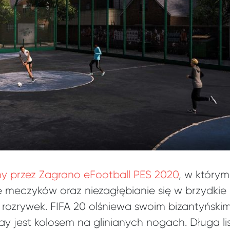
y przez Zagrano eFootball PES 2020
, w którym
e meczyków oraz niezagłębianie się w brzydkie
ozrywek. FIFA 20 olśniewa swoim bizantyński
lay jest kolosem na glinianych nogach. Długa 