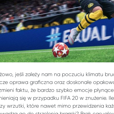
 różowo, jeśli zależy nam na poczuciu klimatu br
zcze oprawa graficzna oraz doskonałe opako
 zmieni faktu, że bardzo szybko emocje płynące
ieniają się w przypadku FIFA 20 w znużenie. I
zy wrzutki, które nawet mimo przewidzenia ka
rowadzą go do strzelenia bramki? Brak casual