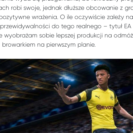
ch robi swoje, jednak dłuższe obcowanie z grą 
 pozytywne wrażenia. O ile oczywiście zależy n
eprzewidywalności do tego realnego – tytuł EA 
ie wyobrażam sobie lepszej produkcji na odmóż
i browarkiem na pierwszym planie.