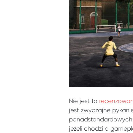
Nie jest to
recenzowan
jest zwyczajne pykani
ponadstandardowych r
jeżeli chodzi o gamep