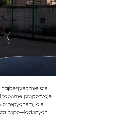
 najbezpieczniejsze
 i toporne propozycje
m przepychem, ale
lista zapowiadanych