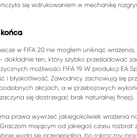
kończyła się wdrukowaniem w mechanikę rozgr
 końca
ecze w FIFA 20 nie mogłem uniknąć wrażenia,
– dokładnie ten, który szybko prześladować za
zycznych możliwości FIFA 19. W produkcji EA S
ć i błyskotliwość. Zawodnicy zachowują się pr
podobnych akcjach, a w przebojowych wykońc
aczyna się dostrzegać brak naturalnej finezji.
 ma prawa wywrzeć jakiegokolwiek wrażenia n
. Graczom mającym od jakiegoś czasu rozbrat 
nie wyda się przegenialna, bo rokroczny prog