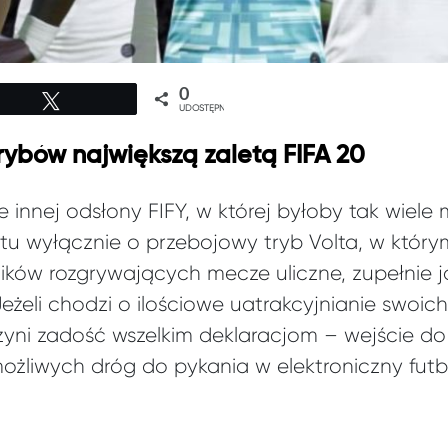
0
Tweetuj
UDOSTĘPNIEŃ
rybów największą zaletą FIFA 20
innej odsłony FIFY, w której byłoby tak wiele
zi tu wyłącznie o przebojowy tryb Volta, w któr
ków rozgrywających mecze uliczne, zupełnie j
t. Jeżeli chodzi o ilościowe uatrakcyjnianie swoic
zyni zadość wszelkim deklaracjom – wejście d
możliwych dróg do pykania w elektroniczny fu