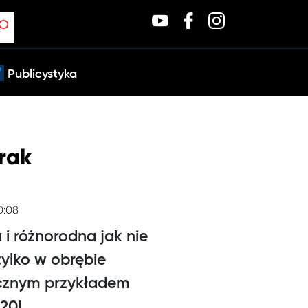
Publicystyka
brak
0:08
i różnorodna jak nie
 tylko w obrębie
ycznym przykładem
20!