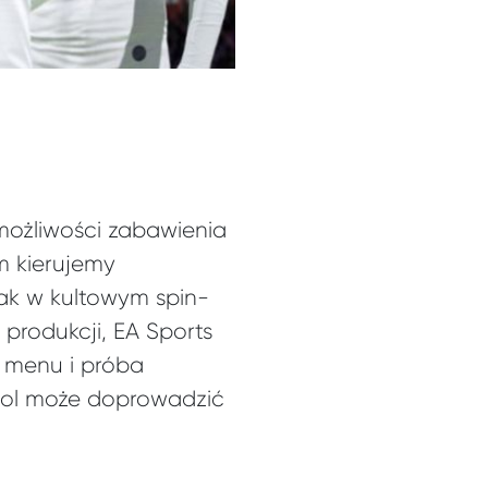
 możliwości zabawienia
ym kierujemy
ak w kultowym spin-
h produkcji, EA Sports
o menu i próba
tbol może doprowadzić