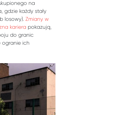
 skupionego na
, gdzie każdy stały
b losowy).
Zmiany w
zna kariera
pokazują,
boju do granic
 ogranie ich