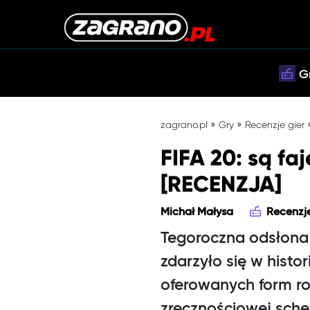
G
»
»
zagrano.pl
Gry
Recenzje gier
FIFA 20: są faj
[RECENZJA]
Michał Małysa
Recenzje
Tegoroczna odsłona 
zdarzyło się w histor
oferowanych form r
zręcznościowej sche