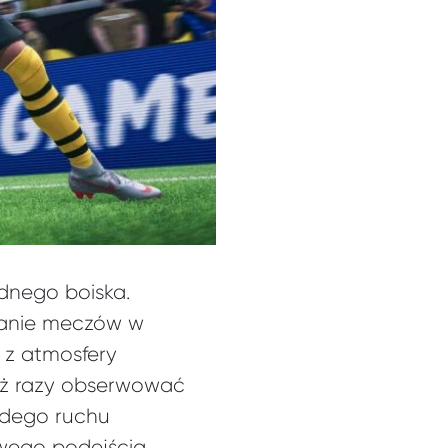
udnego boiska.
wanie meczów w
 z atmosfery
leż razy obserwować
żdego ruchu
owego podejścia