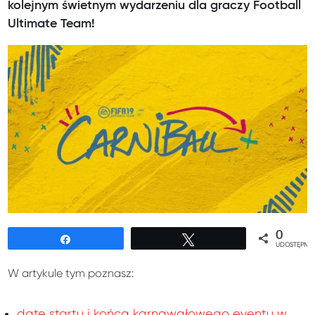
kolejnym świetnym wydarzeniu dla graczy Football
Ultimate Team!
0
Udostępnij
Tweetuj
UDOSTĘPNIE
W artykule tym poznasz:
datę startu i końca karnawałowego eventu w