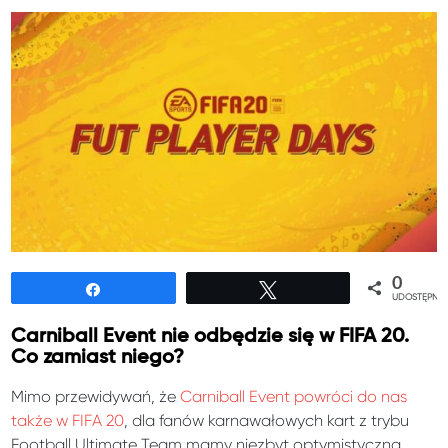
0
Udostępnij
Tweetuj
UDOSTĘPNIE
Carniball Event nie odbędzie się w FIFA 20.
Co zamiast niego?
Mimo przewidywań, że
Carniball Event powróci do nas
także w FIFA 20
, dla fanów karnawałowych kart z trybu
Football Ultimate Team mamy niezbyt optymistyczną