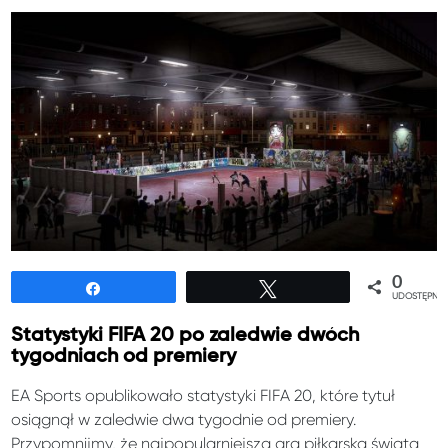
0
Udostępnij
Tweetuj
UDOSTĘPNIE
Statystyki FIFA 20 po zaledwie dwóch
tygodniach od premiery
EA Sports opublikowało statystyki FIFA 20, które tytuł
osiągnął w zaledwie dwa tygodnie od premiery.
Przypomnijmy, że najpopularniejsza gra piłkarska świata