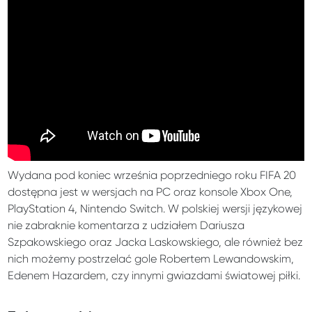
Wydana pod koniec września poprzedniego roku FIFA 20
dostępna jest w wersjach na PC oraz konsole Xbox One,
PlayStation 4, Nintendo Switch. W polskiej wersji językowej
nie zabraknie komentarza z udziałem Dariusza
Szpakowskiego oraz Jacka Laskowskiego, ale również bez
nich możemy postrzelać gole Robertem Lewandowskim,
Edenem Hazardem, czy innymi gwiazdami światowej piłki.