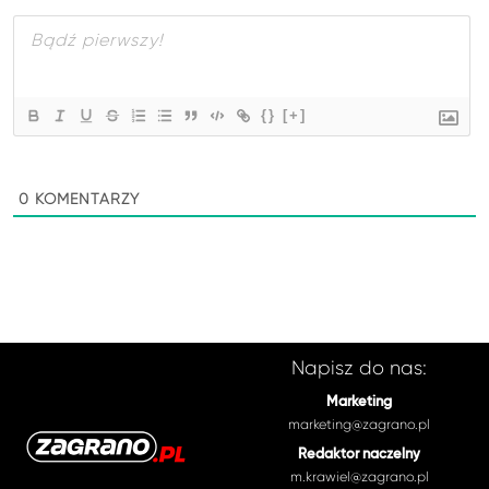
{}
[+]
0
KOMENTARZY
Napisz do nas:
Marketing
marketing@zagrano.pl
Redaktor naczelny
m.krawiel@zagrano.pl