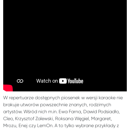
W repertuarze dostępnych piosenek w wersji karaoke nie
brakuje utworów powszechnie znanych, rodzimych
artystów. Wśród nich m.in. Ewa Farna, Dawid Podsiadło,
Cleo, Krzysztof Zalewski, Roksana Węgiel, Margaret,
Mrozu, Enej czy LemOn. A to tylko wybrane przykłady z