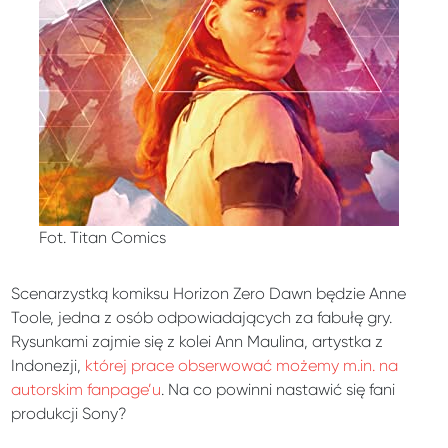
Fot. Titan Comics
Scenarzystką komiksu Horizon Zero Dawn będzie Anne
Toole, jedna z osób odpowiadających za fabułę gry.
Rysunkami zajmie się z kolei Ann Maulina, artystka z
Indonezji,
której prace obserwować możemy m.in. na
autorskim fanpage’u
. Na co powinni nastawić się fani
produkcji Sony?