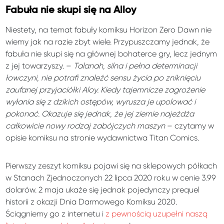
Fabuła nie skupi się na Alloy
Niestety, na temat fabuły komiksu Horizon Zero Dawn nie
wiemy jak na razie zbyt wiele. Przypuszczamy jednak, że
fabuła nie skupi się na głównej bohaterce gry, lecz jednym
z jej towarzyszy. –
Talanah, silna i pełna determinacji
łowczyni, nie potrafi znaleźć sensu życia po zniknięciu
zaufanej przyjaciółki Aloy. Kiedy tajemnicze zagrożenie
wyłania się z dzikich ostępów, wyrusza je upolować i
pokonać. Okazuje się jednak, że jej ziemie najeżdża
całkowicie nowy rodzaj zabójczych maszyn
– czytamy w
opisie komiksu na stronie wydawnictwa Titan Comics.
Pierwszy zeszyt komiksu pojawi się na sklepowych półkach
w Stanach Zjednoczonych 22 lipca 2020 roku w cenie 3.99
dolarów. 2 maja ukaże się jednak pojedynczy prequel
historii z okazji Dnia Darmowego Komiksu 2020.
Ściągniemy go z internetu i
z pewnością uzupełni naszą