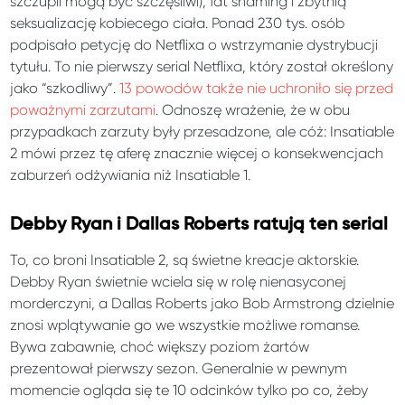
szczupli mogą być szczęśliwi), fat shaming i zbytnią
seksualizację kobiecego ciała. Ponad 230 tys. osób
podpisało petycję do Netflixa o wstrzymanie dystrybucji
tytułu. To nie pierwszy serial Netflixa, który został określony
jako “szkodliwy”.
13 powodów także nie uchroniło się przed
poważnymi zarzutami
. Odnoszę wrażenie, że w obu
przypadkach zarzuty były przesadzone, ale cóż: Insatiable
2 mówi przez tę aferę znacznie więcej o konsekwencjach
zaburzeń odżywiania niż Insatiable 1.
Debby Ryan i Dallas Roberts ratują ten serial
To, co broni Insatiable 2, są świetne kreacje aktorskie.
Debby Ryan świetnie wciela się w rolę nienasyconej
morderczyni, a Dallas Roberts jako Bob Armstrong dzielnie
znosi wplątywanie go we wszystkie możliwe romanse.
Bywa zabawnie, choć większy poziom żartów
prezentował pierwszy sezon. Generalnie w pewnym
momencie ogląda się te 10 odcinków tylko po co, żeby