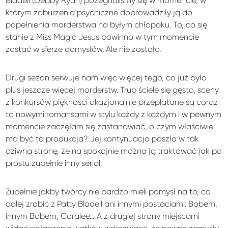
Bladell (Debby Ryan) pożegnaliśmy się w momencie, w
którym zaburzenia psychiczne doprowadziły ją do
popełnienia morderstwa na byłym chłopaku. To, co się
stanie z Miss Magic Jesus powinno w tym momencie
zostać w sferze domysłów. Ale nie zostało.
Drugi sezon serwuje nam więc więcej tego, co już było
plus jeszcze więcej morderstw. Trup ściele się gęsto, sceny
z konkursów piękności okazjonalnie przeplatane są coraz
to nowymi romansami w stylu każdy z każdym i w pewnym
momencie zaczęłam się zastanawiać, o czym właściwie
ma być ta produkcja? Jej kontynuacja poszła w tak
dziwną stronę, że na spokojnie można ją traktować jak po
prostu zupełnie inny serial.
Zupełnie jakby twórcy nie bardzo mieli pomysł na to, co
dalej zrobić z Patty Bladell ani innymi postaciami: Bobem,
innym Bobem, Coralee… A z drugiej strony miejscami