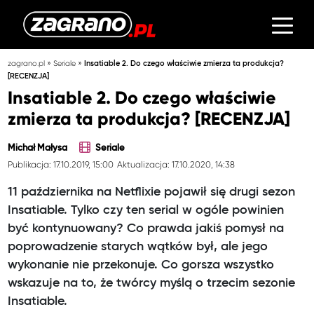
»
»
zagrano.pl
Seriale
Insatiable 2. Do czego właściwie zmierza ta produkcja?
[RECENZJA]
Insatiable 2. Do czego właściwie
zmierza ta produkcja? [RECENZJA]
Michał Małysa
Seriale
Publikacja: 17.10.2019, 15:00
Aktualizacja: 17.10.2020, 14:38
11 października na Netflixie pojawił się drugi sezon
Insatiable. Tylko czy ten serial w ogóle powinien
być kontynuowany? Co prawda jakiś pomysł na
poprowadzenie starych wątków był, ale jego
wykonanie nie przekonuje. Co gorsza wszystko
wskazuje na to, że twórcy myślą o trzecim sezonie
Insatiable.