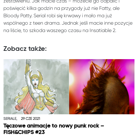
zestawieniu. Jak macie czas – możecie go odpalić i
poświęcić kilka godzin na przygody już nie Fatty, ale
Bloody Patty. Serial robi się krwawy i mało ma już
wspólnego z teen drama. Jednak jeśli macie inne pozycje
na liście, to szkoda waszego czasu na Insatiable 2.
Zobacz także:
SERIALE,
29 CZE 2021
Tęczowe animacje to nowy punk rock –
FISH&CHIPS #23