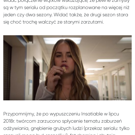
widać połączenie wątków wskazujące, że pewne zamysły
są w tym serialu od początku rozplanowane na więcej niż
jeden czy dwa sezony. Widać także, że drugi sezon stara
się choć trochę walczyć ze starymi zarzutami.
Przypomnijmy, że po wypuszczeniu Insatiable w lipcu
2018r. twórcom zarzucono spłycenie tematu zaburzeń
odżywiania, gnębienie grubych ludzi (przekaz serialu: tylko