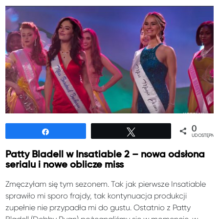
0
Udostępnij
Tweetuj
UDOSTĘPNIE
Patty Bladell w Insatiable 2 – nowa odsłona
serialu i nowe oblicze miss
Zmęczyłam się tym sezonem. Tak jak pierwsze Insatiable
sprawiło mi sporo frajdy, tak kontynuacja produkcji
zupełnie nie przypadła mi do gustu. Ostatnio z Patty