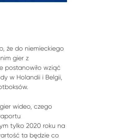
o, że do niemieckiego
nim gier z
re postanowiło wziąć
y w Holandii i Belgii,
otboksów.
 gier wideo, czego
raportu
m tylko 2020 roku na
artość ta będzie co