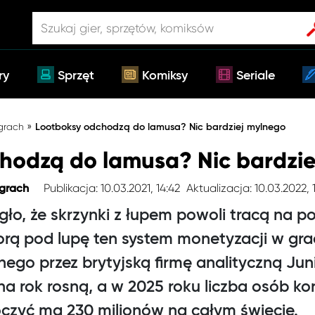
ry
Sprzęt
Komiksy
Seriale
»
 grach
Lootboksy odchodzą do lamusa? Nic bardziej mylnego
hodzą do lamusa? Nic bardzi
Publikacja: 10.03.2021, 14:42
Aktualizacja: 10.03.2022, 
 grach
o, że skrzynki z łupem powoli tracą na po
orą pod lupę ten system monetyzacji w gr
ego przez brytyjską firmę analityczną Jun
na rok rosną, a w 2025 roku liczba osób ko
czyć ma 230 milionów na całym świecie.