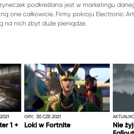
rzyneczek podkreślana jest w marketingu danego
ną one całkowicie. Firmy pokroju Electronic Arts
ą na nich zbyt duże pieniądze.
 2021
GRY,
30 CZE 2021
AKTUALNO
er 1 +
Loki w Fortnite
Nie ży
Fallou