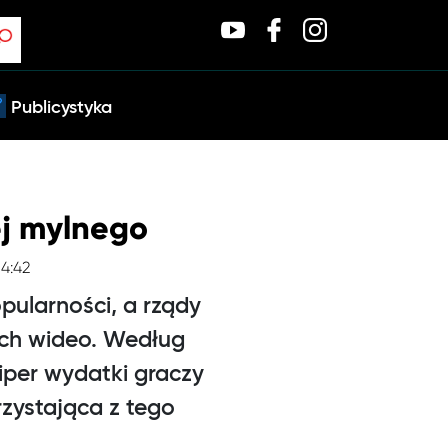
Publicystyka
ej mylnego
14:42
pularności, a rządy
ach wideo. Według
iper wydatki graczy
rzystająca z tego