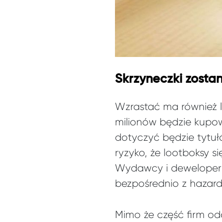
Skrzyneczki zostan
Wzrastać ma również 
milionów będzie kupow
dotyczyć będzie tytuł
ryzyko, że lootboksy s
Wydawcy i deweloperzy
bezpośrednio z hazar
Mimo że część firm o