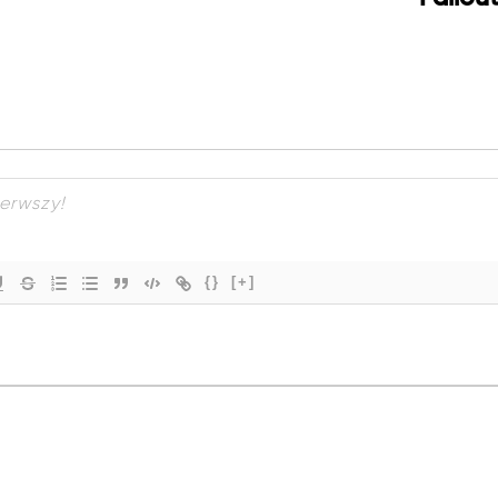
{}
[+]