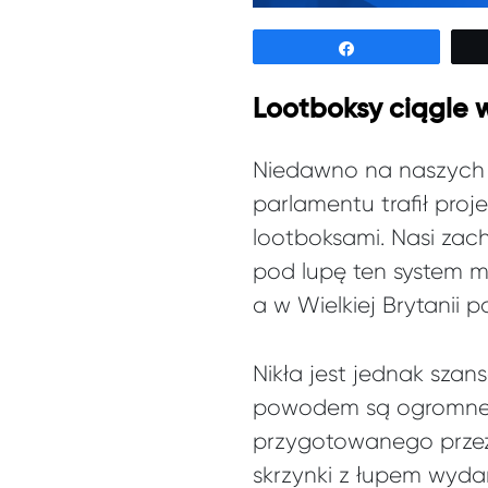
Udostępnij
Lootboksy ciągle 
Niedawno na naszyc
parlamentu trafił pro
lootboksami. Nasi zac
pod lupę ten system mo
a w Wielkiej Brytanii
Nikła jest jednak szan
powodem są ogromne p
przygotowanego przez
skrzynki z łupem wyda