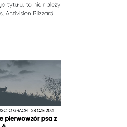
 tytułu, to nie należy
, Activision Blizzard
ŚCI O GRACH,
28 CZE 2021
je pierwowzór psa z
t 4