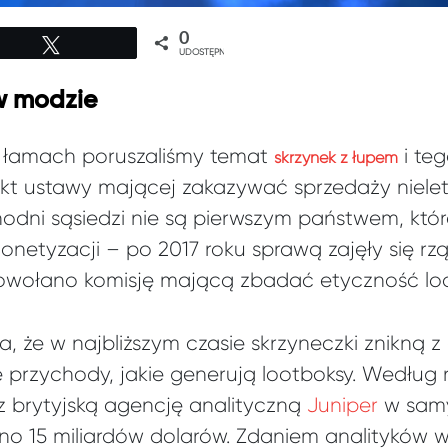
0
Tweetuj
UDOSTĘPNIEŃ
w modzie
h łamach
poruszaliśmy
temat
i teg
skrzynek z łupem
jekt ustawy mającej zakazywać sprzedaży nielet
hodni sąsiedzi nie są pierwszym państwem, któ
netyzacji – po 2017 roku sprawą zajęły się rząd
 powołano komisję mającą zbadać etyczność lo
sa, że w najbliższym czasie skrzyneczki znikną z
rzychody, jakie generują lootboksy. Według 
 brytyjską agencję analityczną
Juniper
w samy
no 15 miliardów dolarów. Zdaniem analityków w