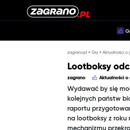
G
»
»
zagrano.pl
Gry
Aktualności o
Lootboksy odc
zagrano
Aktualności o
Wydawać by się mogł
kolejnych państw bi
raportu przygotowan
na lootboksy z roku 
mechanizmu przekro