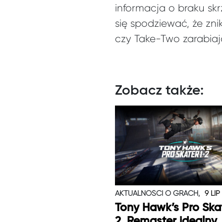
informacja o braku sk
się spodziewać, że znik
czy Take-Two zarabiaj
Zobacz także:
AKTUALNOŚCI O GRACH,
9 LIP
Tony Hawk’s Pro Skat
2. Remaster idealny