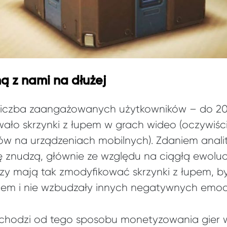
ą z nami na dłużej
liczba zaangażowanych użytkowników – do 20
ało skrzynki z łupem w grach wideo (oczywiści
ów na urządzeniach mobilnych). Zdaniem anality
ię znudzą, głównie ze względu na ciągłą ewoluc
 mają tak zmodyfikować skrzynki z łupem, by 
dem i nie wzbudzały innych negatywnych emocj
dchodzi od tego sposobu monetyzowania gier w