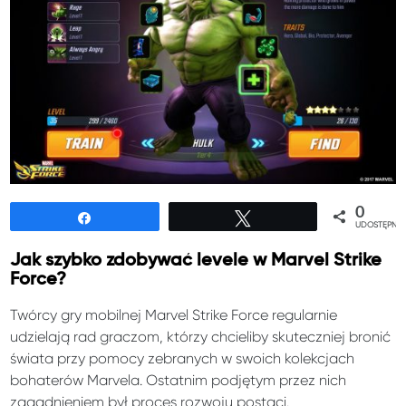
0
Udostępnij
Tweetuj
UDOSTĘPNIE
Jak szybko zdobywać levele w Marvel Strike
Force?
Twórcy gry mobilnej Marvel Strike Force regularnie
udzielają rad graczom, którzy chcieliby skuteczniej bronić
świata przy pomocy zebranych w swoich kolekcjach
bohaterów Marvela. Ostatnim podjętym przez nich
zagadnieniem był proces rozwoju postaci.