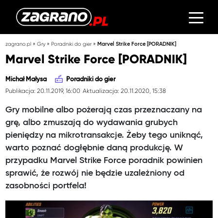
»
»
»
zagrano.pl
Gry
Poradniki do gier
Marvel Strike Force [PORADNIK]
Marvel Strike Force [PORADNIK]
Michał Małysa
Poradniki do gier
Publikacja: 20.11.2019, 16:00
Aktualizacja: 20.11.2020, 15:38
Gry mobilne albo pożerają czas przeznaczany na
grę, albo zmuszają do wydawania grubych
pieniędzy na mikrotransakcje. Żeby tego uniknąć,
warto poznać dogłębnie daną produkcję. W
przypadku Marvel Strike Force poradnik powinien
sprawić, że rozwój nie będzie uzależniony od
zasobności portfela!