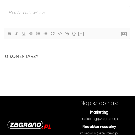
{}
[+]
0
KOMENTARZY
Napisz do nas:
Marketing
marketing@zagrano.pl
Redaktor naczelny
m.krawiel@zagrano.pl