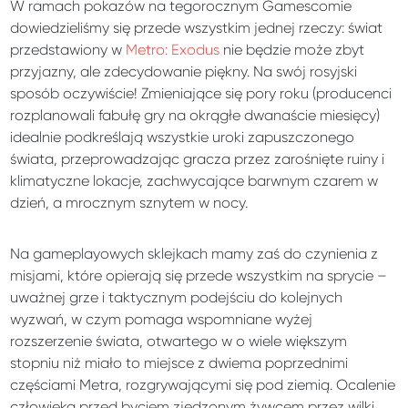
W ramach pokazów na tegorocznym Gamescomie
dowiedzieliśmy się przede wszystkim jednej rzeczy: świat
przedstawiony w
Metro: Exodus
nie będzie może zbyt
przyjazny, ale zdecydowanie piękny. Na swój rosyjski
sposób oczywiście! Zmieniające się pory roku (producenci
rozplanowali fabułę gry na okrągłe dwanaście miesięcy)
idealnie podkreślają wszystkie uroki zapuszczonego
świata, przeprowadzając gracza przez zarośnięte ruiny i
klimatyczne lokacje, zachwycające barwnym czarem w
dzień, a mrocznym sznytem w nocy.
Na gameplayowych sklejkach mamy zaś do czynienia z
misjami, które opierają się przede wszystkim na sprycie –
uważnej grze i taktycznym podejściu do kolejnych
wyzwań, w czym pomaga wspomniane wyżej
rozszerzenie świata, otwartego w o wiele większym
stopniu niż miało to miejsce z dwiema poprzednimi
częściami Metra, rozgrywającymi się pod ziemią. Ocalenie
człowieka przed byciem zjedzonym żywcem przez wilki,