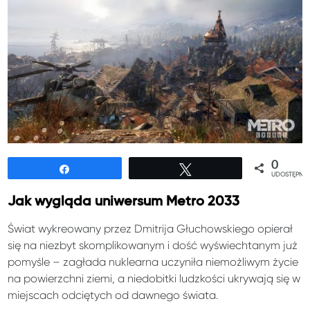
0
Udostępnij
Tweetuj
UDOSTĘPNIE
Jak wygląda uniwersum Metro 2033
Świat wykreowany przez Dmitrija Głuchowskiego opierał
się na niezbyt skomplikowanym i dość wyświechtanym już
pomyśle – zagłada nuklearna uczyniła niemożliwym życie
na powierzchni ziemi, a niedobitki ludzkości ukrywają się w
miejscach odciętych od dawnego świata.