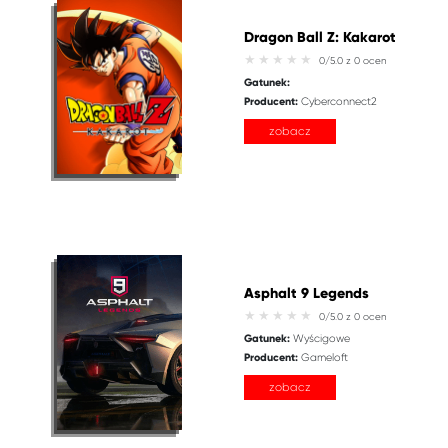
Dragon Ball Z: Kakarot
0/5.0 z 0 ocen
Gatunek:
Producent:
Cyberconnect2
zobacz
Asphalt 9 Legends
0/5.0 z 0 ocen
Gatunek:
Wyścigowe
Producent:
Gameloft
zobacz