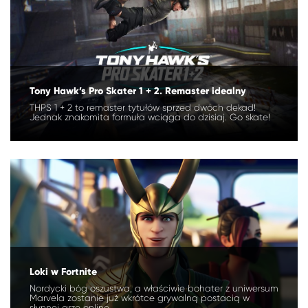
Tony Hawk’s Pro Skater 1 + 2. Remaster idealny
THPS 1 + 2 to remaster tytułów sprzed dwóch dekad!
Jednak znakomita formuła wciąga do dzisiaj. Go skate!
Loki w Fortnite
Nordycki bóg oszustwa, a właściwie bohater z uniwersum
Marvela zostanie już wkrótce grywalną postacią w
słynnej grze online.