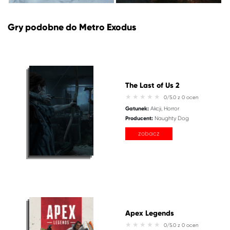
Gry podobne do Metro Exodus
The Last of Us 2
0/5.0 z 0 ocen
Gatunek:
Akcji
Horror
Producent:
Naughty Dog
zobacz
Apex Legends
0/5.0 z 0 ocen