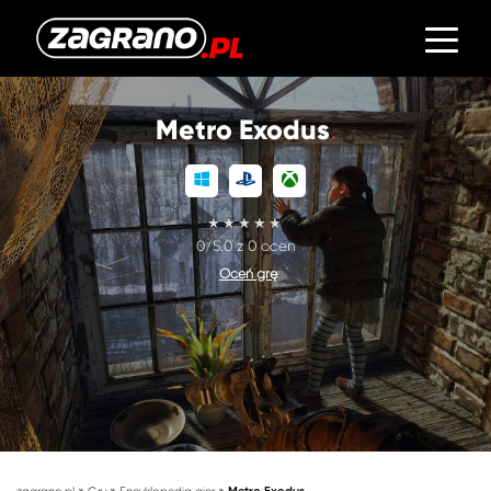
Metro Exodus
0/5.0 z 0 ocen
Oceń grę
»
»
»