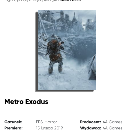
zagrano.pl
Gry
Encyklopedia gier
Metro Exodus
Metro Exodus
Gatunek:
Producent:
FPS
Horror
4A Games
Premiera:
Wydawca:
15 lutego 2019
4A Games