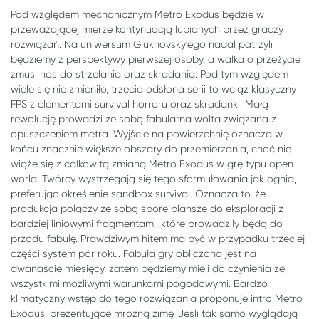
Pod względem mechanicznym Metro Exodus będzie w
przeważającej mierze kontynuacją lubianych przez graczy
rozwiązań. Na uniwersum Glukhovsky'ego nadal patrzyli
będziemy z perspektywy pierwszej osoby, a walka o przeżycie
zmusi nas do strzelania oraz skradania. Pod tym względem
wiele się nie zmieniło, trzecia odsłona serii to wciąż klasyczny
FPS z elementami survival horroru oraz skradanki. Małą
rewolucję prowadzi ze sobą fabularna wolta związana z
opuszczeniem metra. Wyjście na powierzchnię oznacza w
końcu znacznie większe obszary do przemierzania, choć nie
wiąże się z całkowitą zmianą Metro Exodus w grę typu open-
world. Twórcy wystrzegają się tego sformułowania jak ognia,
preferując określenie sandbox survival. Oznacza to, że
produkcja połączy ze sobą spore plansze do eksploracji z
bardziej liniowymi fragmentami, które prowadziły będą do
przodu fabułę. Prawdziwym hitem ma być w przypadku trzeciej
części system pór roku. Fabuła gry obliczona jest na
dwanaście miesięcy, zatem będziemy mieli do czynienia ze
wszystkimi możliwymi warunkami pogodowymi. Bardzo
klimatyczny wstęp do tego rozwiązania proponuje intro Metro
Exodus, prezentujące mroźną zimę. Jeśli tak samo wyglądają