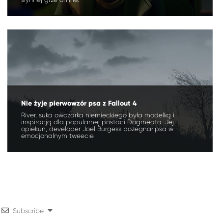
Nie żyje pierwowzór psa z Fallout 4
River, suka owczarka niemieckiego była modelką i
inspiracją dla popularnej postaci Dogmeata. Jej
opiekun, developer Joel Burgess pożegnał psa w
emocjonalnym tweecie.
Subscribe