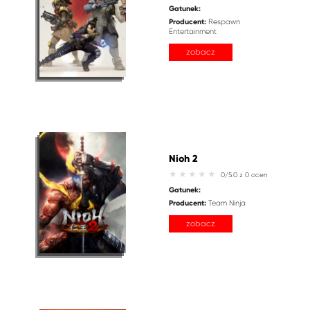
Gatunek:
Producent:
Respawn
Entertainment
zobacz
Nioh 2
0/5.0 z 0 ocen
Gatunek:
Producent:
Team Ninja
zobacz