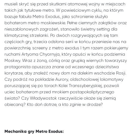
musieli skryć się przed skutkami atomowej wojny w miejscach
takich jak tytułowe metro. W powieściowym cyklu, na którym
bazuje fabuła Metro Exodus, jako schronienie służyło
bohaterom metro moskiewskie. Pełne ciemnych zakątków oraz
nieszablonowych zagrożeń, stanowiło świetny setting dla
klimatycznej strzelanki. Po dwóch rozgrywających się tam
częściach gry, trzecia odsłona serii w końcu przeniesie nas na
powierzchnię. screeny z metro exodus I tym razem pokierujemy
ruchami Artyoma Chyornyja, który opuści w końcu podziemia
Moskwy. Wraz z żoną, córką oraz grupką wiernych towarzyszy
protagonista opuszcza znane od wczesnego dzieciństwa
korytarze, aby znaleźć nowy dom na dalekim wschodzie Rosji.
Czy podróż na pokładzie Aurory, oldschoolowej lokomotywy
poruszającej się po torach Kolei Transsyberyjskiej, pozwoli
uciec bohaterom przed mrokiem postapokaliptycznego
świata? Czy Władywostok rzeczywiście okaże się ziemią
obiecaną? Kto doń dotrze, a kto zginie w drodze?
Mechanika gry Metro Exodus: