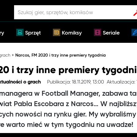
ry
Sprzęt
Komiksy
Seriale
»
 grach
Narcos, FM 2020 i trzy inne premiery tygodnia
0 i trzy inne premiery tygodn
Publikacja: 18.11.2019, 13:00
Aktualizacja: 
ktualności o grach
o managera w Football Manager, zabawa ta
wiat Pabla Escobara z Narcos… W najbliżs
cych nowości na rynku gier. My wybraliśmy
re warto mieć w tym tygodniu na uwadze!