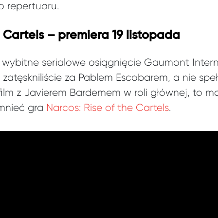
 repertuaru.
e Cartels – premiera 19 listopada
wybitne serialowe osiągnięcie Gaumont Interna
li zatęskniliście za Pablem Escobarem, a nie spe
ilm z Javierem Bardemem w roli głównej, to maf
mnieć gra
Narcos: Rise of the Cartels
.