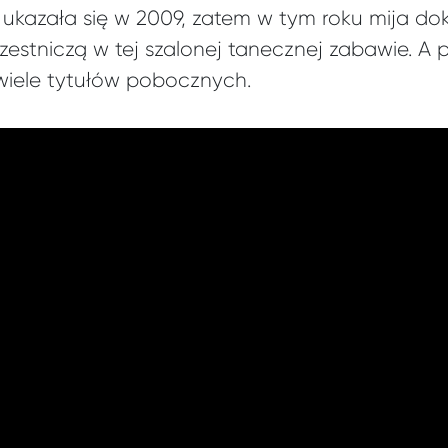
 ukazała się w 2009, zatem w tym roku mija dok
estniczą w tej szalonej tanecznej zabawie. A 
wiele tytułów pobocznych.