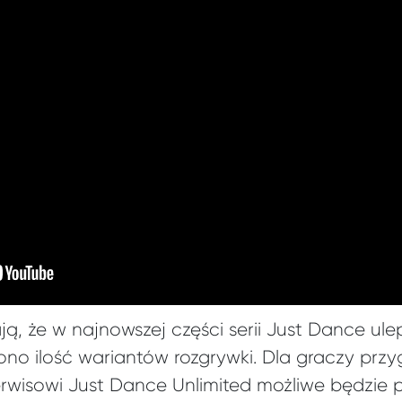
, że w najnowszej części serii Just Dance ulep
zono ilość wariantów rozgrywki. Dla graczy prz
serwisowi Just Dance Unlimited możliwe będzie 