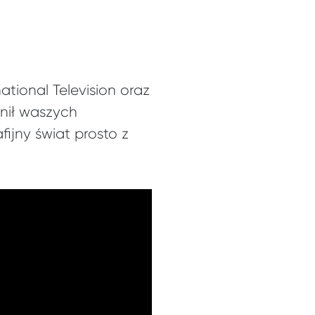
tional Television oraz
łnił waszych
ijny świat prosto z