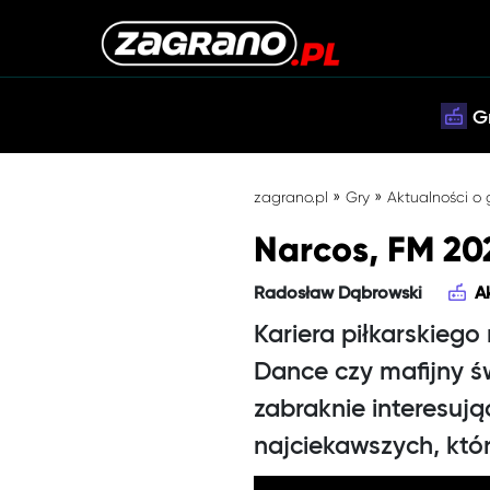
G
»
»
zagrano.pl
Gry
Aktualności o
Narcos, FM 202
Radosław Dąbrowski
A
Kariera piłkarskieg
Dance czy mafijny ś
zabraknie interesują
najciekawszych, któ