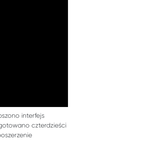
szono interfejs
ygotowano czterdzieści
poszerzenie