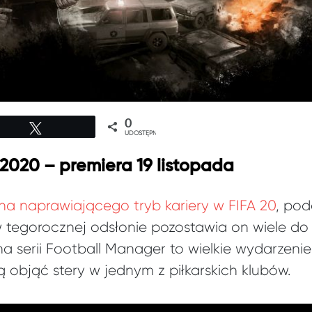
0
Tweetuj
UDOSTĘPNIEŃ
2020 – premiera 19 listopada
ha naprawiającego tryb kariery w FIFA 20
, pod
w tegorocznej odsłonie pozostawia on wiele do
na serii Football Manager to wielkie wydarzeni
ą objąć stery w jednym z piłkarskich klubów.