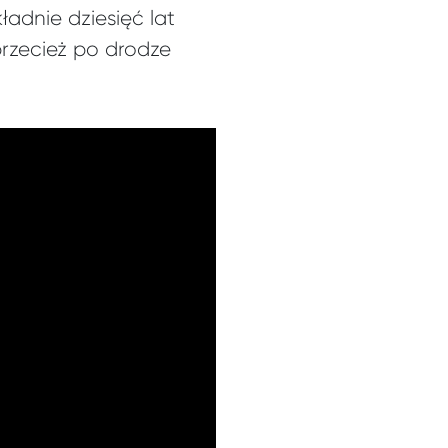
ładnie dziesięć lat
przecież po drodze