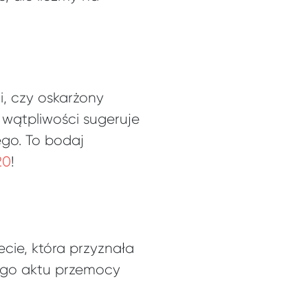
, czy oskarżony
wątpliwości sugeruje
ego. To bodaj
20
!
cie, która przyznała
ego aktu przemocy