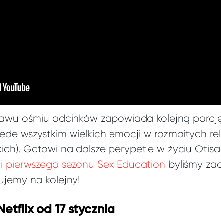
awu ośmiu odcinków zapowiada kolejną porcj
ede wszystkim wielkich emocji w rozmaitych rel
ch). Gotowi na dalsze perypetie w życiu Otisa 
ji pierwszego sezonu Sex Education
byliśmy zac
ujemy na kolejny!
Netflix od 17 stycznia