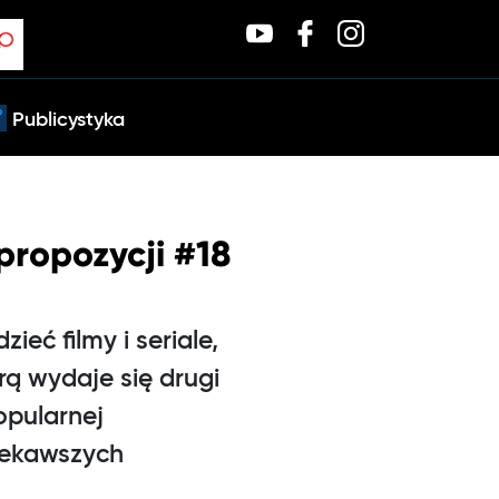
Publicystyka
 propozycji #18
3
eć filmy i seriale,
rą wydaje się drugi
opularnej
ciekawszych