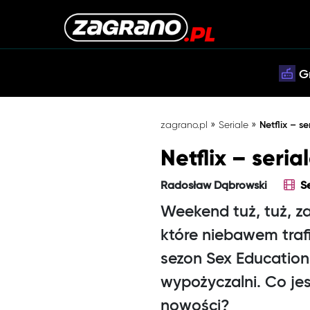
G
»
»
zagrano.pl
Seriale
Netflix – s
Netflix – seri
Radosław Dąbrowski
S
Weekend tuż, tuż, z
które niebawem trafi
sezon Sex Education
wypożyczalni. Co je
nowości?