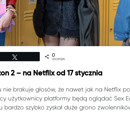
0
Tweetuj
UDOSTĘPNIEŃ
on 2 – na Netflix od 17 stycznia
 nie brakuje głosów, że nawet jak na Netflix po
scy użytkownicy platformy będą oglądać Sex Edu
u bardzo szybko zyskał duże grono zwolennikó