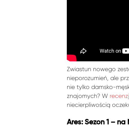
Zwiastun nowego zest
nieporozumień, ale prz
nie tylko damsko-męski
znajomych? W
recenz
niecierpliwością oczek
Ares: Sezon 1 – na 