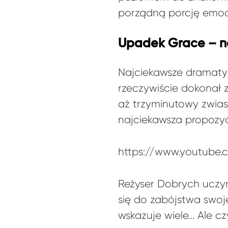
porządną porcję emocj
Upadek Grace – na 
Najciekawsze dramaty 
rzeczywiście dokonał
aż trzyminutowy zwias
najciekawsza propozy
https://www.youtube
Reżyser Dobrych uczyn
się do zabójstwa swo
wskazuje wiele… Ale cz