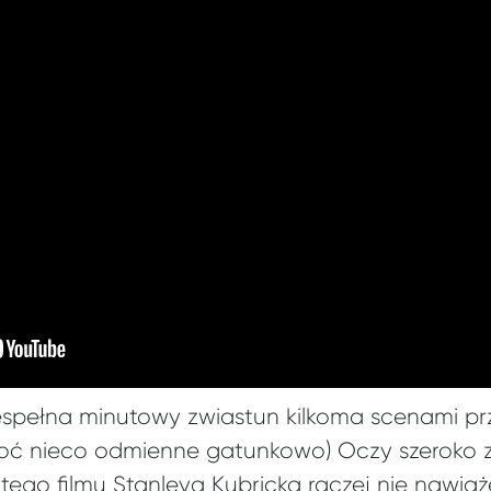
espełna minutowy zwiastun kilkoma scenami pr
oć nieco odmienne gatunkowo) Oczy szeroko z
go filmu Stanleya Kubricka raczej nie nawiąże