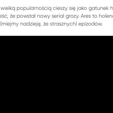
wielką popularnością cieszy się jako gatunek h
eść, że powstał nowy serial grozy. Ares to hole
 (miejmy nadzieję, że strasznych) epizodów.