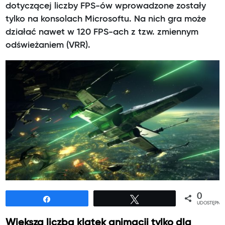
dotyczącej liczby FPS-ów wprowadzone zostały
tylko na konsolach Microsoftu. Na nich gra może
działać nawet w 120 FPS-ach z tzw. zmiennym
odświeżaniem (VRR).
0
Udostępnij
Tweetuj
UDOSTĘPNIE
Większa liczba klatek animacji tylko dla