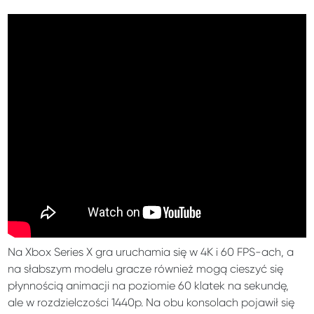
Na Xbox Series X gra uruchamia się w 4K i 60 FPS-ach, a
na słabszym modelu gracze również mogą cieszyć się
płynnością animacji na poziomie 60 klatek na sekundę,
ale w rozdzielczości 1440p. Na obu konsolach pojawił się